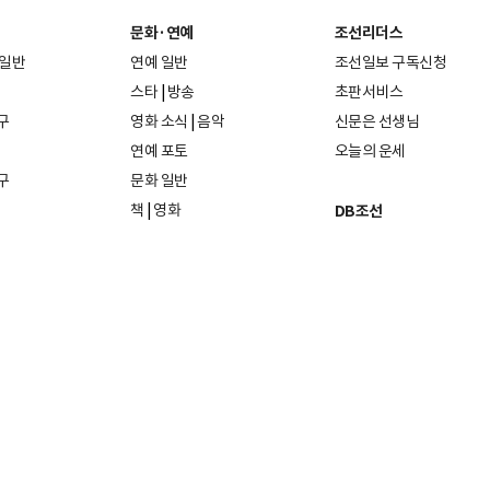
문화·연예
조선리더스
 일반
연예 일반
조선일보 구독신청
스타
|
방송
초판서비스
구
영화 소식
|
음악
신문은 선생님
연예 포토
오늘의 운세
구
문화 일반
책
|
영화
DB조선
음악
|
공연
지면 PDF보기
미술·전시
인물검색
포토
종교·학술
사진검색
방송·미디어
뉴스 라이브러리
건축·디자인
뉴스Q
패션·뷰티
뉴스레터
여행
|
음식·맛집
리빙