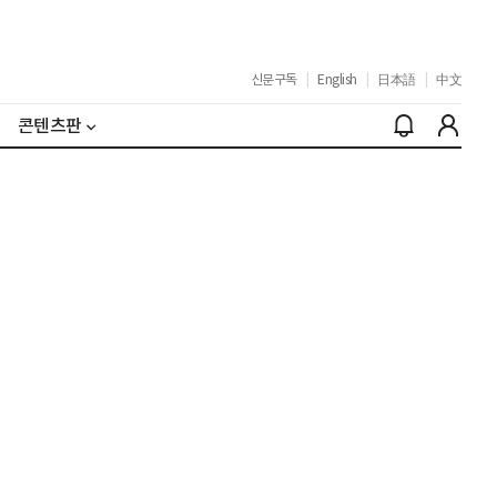
신문구독
|
English
|
日本語
|
中文
콘텐츠판