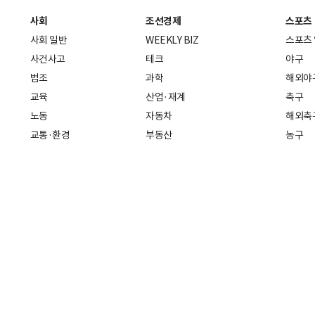
사회
조선경제
스포츠
사회 일반
WEEKLY BIZ
스포츠
사건사고
테크
야구
법조
과학
해외야
교육
산업·재계
축구
노동
자동차
해외축
교통·환경
부동산
농구
복지·의료
생활경제
배구
취업
중기·벤처
골프
피플
스타트업 취중잡담
스포츠
부음·인사
경제 일반
아무튼, 주말
머니
건강
전국
증권·금융
조선몰
국제경제
재테크