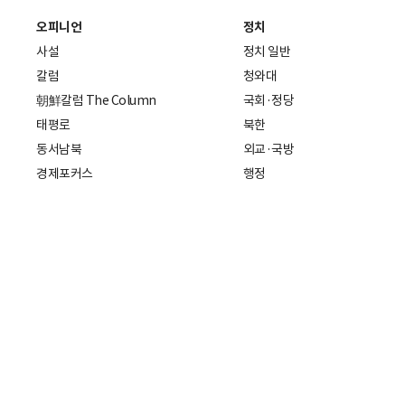
오피니언
정치
사설
정치 일반
칼럼
청와대
朝鮮칼럼 The Column
국회·정당
태평로
북한
동서남북
외교·국방
경제포커스
행정
만물상
에스프레소
국제
데스크에서
국제 일반
기자의 시각
미국
특파원 칼럼
중국
|
일본
기자수첩
아시아
팔면봉
유럽
ESSAY
중동·아프리카·중남미
전문가 칼럼
해외토픽