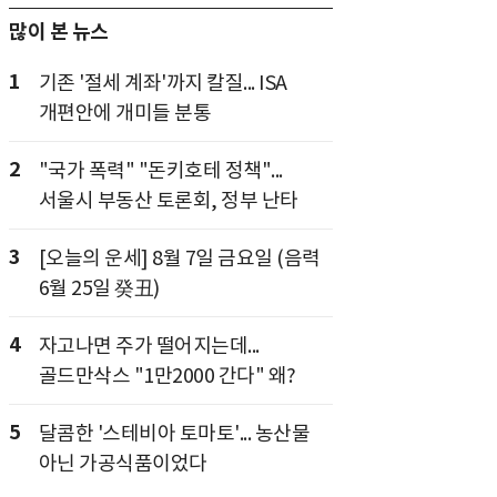
많이 본 뉴스
1
기존 '절세 계좌'까지 칼질... ISA
개편안에 개미들 분통
2
"국가 폭력" "돈키호테 정책"...
서울시 부동산 토론회, 정부 난타
3
[오늘의 운세] 8월 7일 금요일 (음력
6월 25일 癸丑)
4
자고나면 주가 떨어지는데...
골드만삭스 "1만2000 간다" 왜?
5
달콤한 '스테비아 토마토'... 농산물
아닌 가공식품이었다