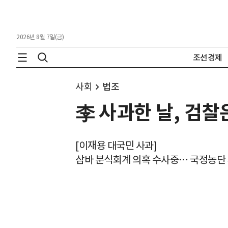
2026년 8월 7일(금)
조선경제
사회
법조
李 사과한 날, 검찰
[이재용 대국민 사과]
삼바 분식회계 의혹 수사중… 국정농단 