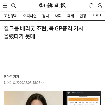
사회
조선경제
오피니언
정치
국제
건강
스포츠
걸그룹 베리굿 조현, 북 GP총격 기사
올렸다가 뭇매
최아리 기자
업데이트
2020.05.03. 18:23