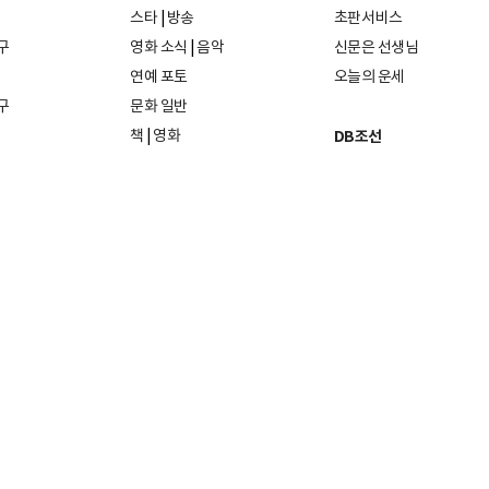
스타
|
방송
초판서비스
구
영화 소식
|
음악
신문은 선생님
연예 포토
오늘의 운세
구
문화 일반
책
|
영화
DB조선
음악
|
공연
지면 PDF보기
미술·전시
인물검색
포토
종교·학술
사진검색
방송·미디어
뉴스 라이브러리
건축·디자인
뉴스Q
패션·뷰티
뉴스레터
여행
|
음식·맛집
리빙
26일
발행인·편집인: 홍준호