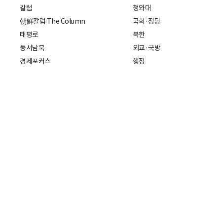
칼럼
청와대
朝鮮칼럼 The Column
국회·정당
태평로
북한
동서남북
외교·국방
경제포커스
행정
만물상
에스프레소
국제
데스크에서
국제 일반
기자의 시각
미국
특파원 칼럼
중국
|
일본
기자수첩
아시아
팔면봉
유럽
ESSAY
중동·아프리카·중남미
전문가 칼럼
해외토픽
주소: 서울특별시 중구 세종대로21