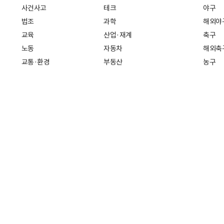
사건사고
테크
야구
법조
과학
해외야
교육
산업·재계
축구
노동
자동차
해외축
교통·환경
부동산
농구
복지·의료
생활경제
배구
취업
중기·벤처
골프
피플
스타트업 취중잡담
스포츠
부음·인사
경제 일반
아무튼, 주말
머니
건강
전국
증권·금융
조선몰
국제경제
재테크
길 30
인터넷신문등록번호: 서울 아 01718
등록(발행)일자: 2011년 07월 