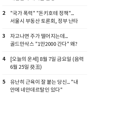
2
"국가 폭력" "돈키호테 정책"...
서울시 부동산 토론회, 정부 난타
3
자고나면 주가 떨어지는데...
골드만삭스 "1만2000 간다" 왜?
4
[오늘의 운세] 8월 7일 금요일 (음력
6월 25일 癸丑)
5
유난히 근육이 잘 붙는 당신... "내
안에 네안데르탈인 있다"