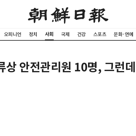
사회
오피니언
정치
국제
건강
스포츠
문화·연예
류상 안전관리원 10명, 그런