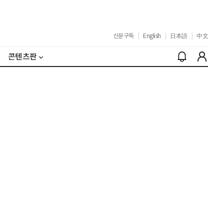
신문구독
|
English
|
日本語
|
中文
콘텐츠판