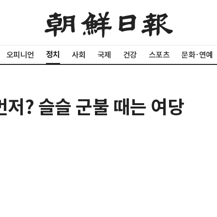
정치
오피니언
사회
국제
건강
스포츠
문화·연예
먼저? 슬슬 군불 때는 여당