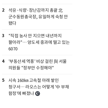
2
석유·식량·장난감까지 총괄 北
군수동원총국장, 유일하게 숙청 안
됐다
3
"직접 농사 안 지으면 내년까지
팔아라"… 양도세 중과에 떨고 있는
6070
4
'부동산세 역풍' 비상 걸린 與 서울
의원들 "정부안 수정해야"
5
시속 160㎞ 고속철 아래 쌓인
청구서… 라오스는 어떻게 '中 부채
함정'에 빠졌나