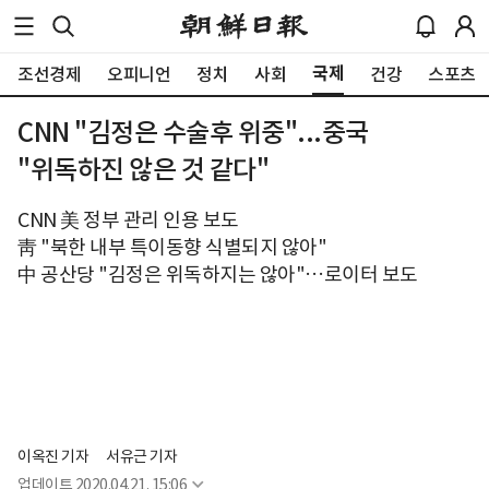
국제
조선경제
오피니언
정치
사회
건강
스포츠
CNN "김정은 수술후 위중"...중국
"위독하진 않은 것 같다"
CNN 美 정부 관리 인용 보도
靑 "북한 내부 특이동향 식별되지 않아"
中 공산당 "김정은 위독하지는 않아"…로이터 보도
이옥진 기자
서유근 기자
업데이트
2020.04.21. 15:06