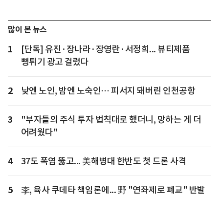
많이 본 뉴스
1
[단독] 유진·장나라·장영란·서정희... 뷰티제품
뻥튀기 광고 걸렸다
2
낮엔 노인, 밤엔 노숙인… 피서지 돼버린 인천공항
3
"부자들의 주식 투자 법칙대로 했더니, 망하는 게 더
어려웠다"
4
37도 폭염 뚫고... 美해병대 한반도 첫 드론 사격
5
李, 육사 쿠데타 책임론에... 野 "연좌제로 폐교" 반발