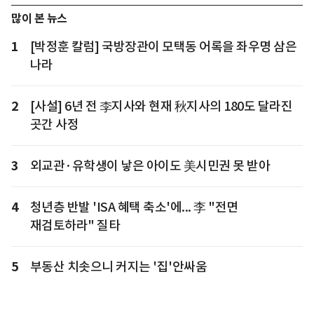
많이 본 뉴스
1
[박정훈 칼럼] 국방장관이 모택동 어록을 좌우명 삼은
나라
2
[사설] 6년 전 李지사와 현재 秋지사의 180도 달라진
곳간 사정
3
외교관·유학생이 낳은 아이도 美시민권 못 받아
4
청년층 반발 'ISA 혜택 축소'에... 李 "전면
재검토하라" 질타
5
부동산 치솟으니 커지는 '집'안싸움