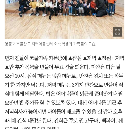
영등포 쪼물왕국 지역아동센터 소속 학생과 가족들의 모습.
먼저 전날에 쪼물가족 카톡방에 ▲점심 ▲저녁 ▲점심＋저녁
▲밥 추가 목록을 만들어 투표 창을 띄운다. 마감은 다음 날
오전 10시. 점심 메뉴는 덮밥 메뉴로, 반찬은 김치 또는 깍두
기 한 가지만 담는다. 저녁 메뉴는 3가지 반찬으로 만들어 점
심때 함께 배달한다. 밥은 어머니들이 퇴근해 준비하거나 필
요하면 밥 추가를 할 수 있도록 했다. 대신 어머니들 퇴근 후
저녁식사가 늦어지면 아이들이 배고플 수 있을 것 같아 오후
4시에 간식 배달도 한다. 간식은 주로 찐 고구마, 떡볶이, 샌