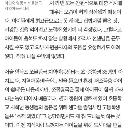
이인숙 영등포 쪼물왕국
서 라면 또는 간편식으로 대충 식사를
지역아동센터장
때우는 모습이 쉽게 상상됐기 때문이
다. 아이들에게 최고급으로는 못 해줘도 집밥처럼 좋은 것,
건강한 것을 먹이려고 노력해 왔기에 더 걱정됐다. 그렇다고
아이들이 출석도 하지 않는 상황에서 조리사 선생님을 근무
시킬 수도 없고 외부 자원봉사자의 도움을 요청하기도 어려
웠다. 직접 나설 수밖에 없었다.
서울 영등포 쪼물왕국 지역아동센터는 초·중학생 35명의 '아
지트'다. 지역아동센터라는 말을 들으면 흔히 '저소득층 아이
의 쉼터'를 떠올리지만, 쪼물왕국은 동네 아이들이 함께 자라
나는 놀이터이자 배움터다. 센터 정원이 정해져 있어 초등학
교 저학년 동생들의 돌봄을 위해 센터를 졸업시킨 고등학생
들은 "호적 파였다"고 농담하면서도 제 집 드나들듯 하는 곳
이다. 이젠 자식처럼 느껴지는 아이들을 위해 도시락을 만들