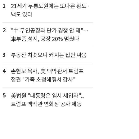
1
21세기 무릉도원에는 또다른 황도·
백도 있다
2
"中 무인공장과 단가 경쟁 안 돼"…
車부품 성지, 공장 20% 멈췄다
3
부동산 치솟으니 커지는 집안 싸움
4
손현보 목사, 美 백악관서 트럼프
접견 "가족 초청해줘서 감사"
5
美법원 "대통령은 임시 세입자"...
트럼프 백악관 연회장 공사 제동