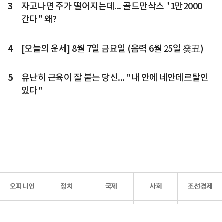
3
자고나면 주가 떨어지는데... 골드만삭스 "1만2000
간다" 왜?
4
[오늘의 운세] 8월 7일 금요일 (음력 6월 25일 癸丑)
5
유난히 근육이 잘 붙는 당신... "내 안에 네안데르탈인
있다"
오피니언
정치
국제
사회
조선경제
문화·
조선
스포츠
건강
조선몰
연예
리더스