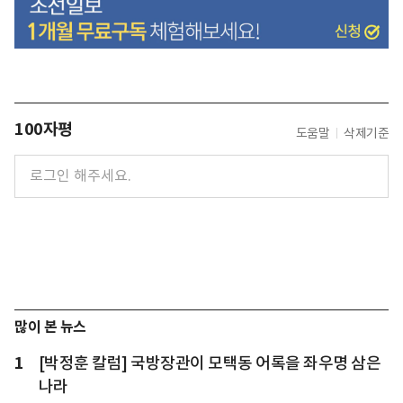
100자평
도움말
삭제기준
많이 본 뉴스
1
[박정훈 칼럼] 국방장관이 모택동 어록을 좌우명 삼은
나라