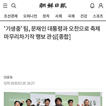
조선경제
오피니언
정치
사회
국제
건강
스포츠
'기생충' 팀, 문재인 대통령과 오찬으로 축제
마무리차기작 행보 관심[종합]
OSEN
입력
2020.02.20. 16:27