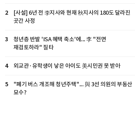
2
[사설] 6년 전 李지사와 현재 秋지사의 180도 달라진
곳간 사정
3
청년층 반발 'ISA 혜택 축소'에... 李 "전면
재검토하라" 질타
4
외교관·유학생이 낳은 아이도 美시민권 못 받아
5
"폐기 버스 개조해 청년주택"... 與 3선 의원의 부동산
묘수?