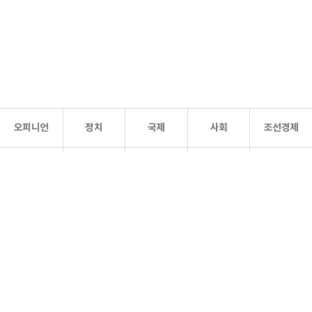
오피니언
정치
국제
사회
조선경제
문화·
조선
스포츠
건강
조선몰
연예
리더스
조선일보 공식 SNS
개인정보처리방침
사이트맵
Copyright 조선일보 All rights reserved. 무단 전재 및 재배포 금지.