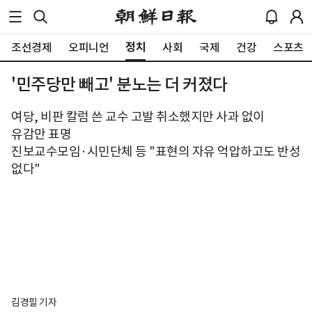
정치
조선경제
오피니언
사회
국제
건강
스포츠
'민주당만 빼고' 분노는 더 커졌다
여당, 비판 칼럼 쓴 교수 고발 취소했지만 사과 없이
유감만 표명
진보교수모임·시민단체 등 "표현의 자유 억압하고도 반성
없다"
김경필 기자