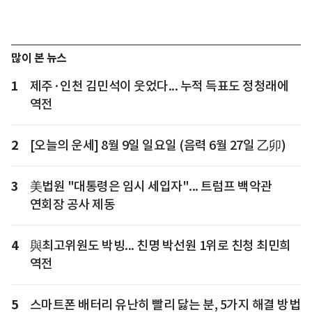
많이 본 뉴스
1
제주·인천 김민석이 웃었다... 누적 득표도 정청래에
역전
2
[오늘의 운세] 8월 9일 일요일 (음력 6월 27일 乙卯)
3
美법원 "대통령은 임시 세입자"... 트럼프 백악관
연회장 공사 제동
4
與최고위원도 박빙... 친명 박선원 1위로 친청 최민희
역전
5
스마트폰 배터리 유난히 빨리 닳는 분, 5가지 해결 방법