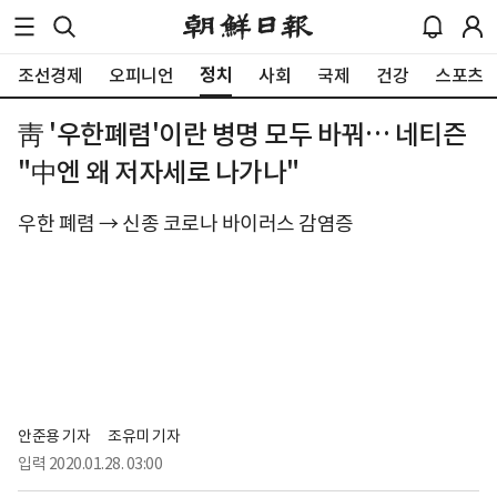
정치
조선경제
오피니언
사회
국제
건강
스포츠
靑 '우한폐렴'이란 병명 모두 바꿔… 네티즌
"中엔 왜 저자세로 나가나"
우한 폐렴 → 신종 코로나 바이러스 감염증
안준용 기자
조유미 기자
입력
2020.01.28. 03:00