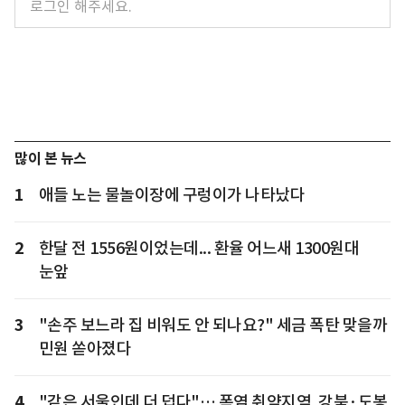
많이 본 뉴스
1
애들 노는 물놀이장에 구렁이가 나타났다
2
한달 전 1556원이었는데... 환율 어느새 1300원대
눈앞
3
"손주 보느라 집 비워도 안 되나요?" 세금 폭탄 맞을까
민원 쏟아졌다
4
"같은 서울인데 더 덥다"… 폭염 취약지역, 강북·도봉