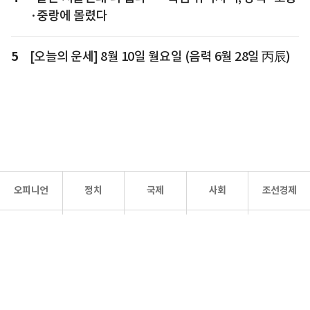
·중랑에 몰렸다
5
[오늘의 운세] 8월 10일 월요일 (음력 6월 28일 丙辰)
오피니언
정치
국제
사회
조선경제
문화·
조선
스포츠
건강
조선몰
연예
리더스
조선일보 공식 SNS