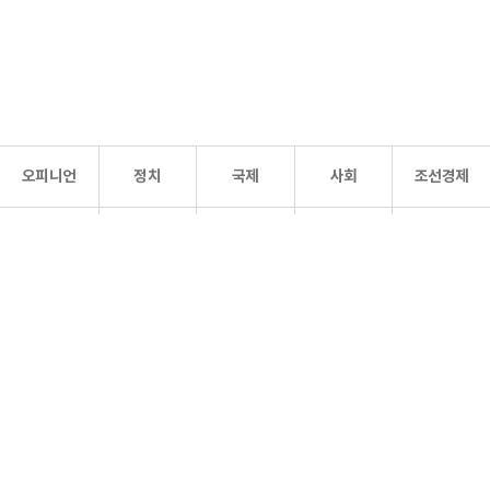
오피니언
정치
국제
사회
조선경제
문화·
조선
스포츠
건강
조선몰
연예
리더스
조선일보 공식 SNS
개인정보처리방침
사이트맵
Copyright 조선일보 All rights reserved. 무단 전재 및 재배포 금지.