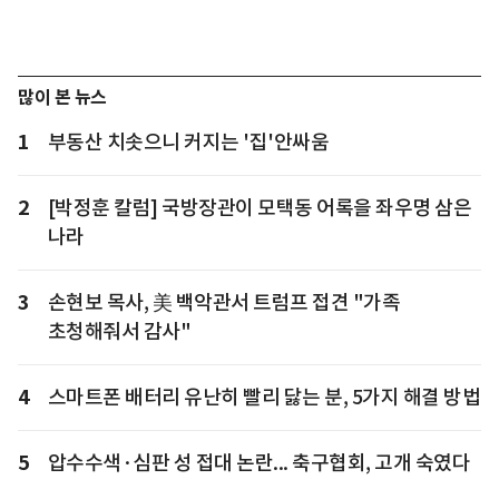
많이 본 뉴스
1
부동산 치솟으니 커지는 '집'안싸움
2
[박정훈 칼럼] 국방장관이 모택동 어록을 좌우명 삼은
나라
3
손현보 목사, 美 백악관서 트럼프 접견 "가족
초청해줘서 감사"
4
스마트폰 배터리 유난히 빨리 닳는 분, 5가지 해결 방법
5
압수수색·심판 성 접대 논란... 축구협회, 고개 숙였다