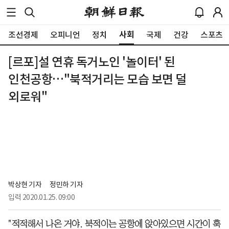
사회
조선경제
오피니언
정치
국제
건강
스포츠
[르포]설 연휴 독거노인 '놀이터' 된
인천공항…"북적거리는 모습 보면 덜
외로워"
박상현 기자
정민하 기자
입력
2020.01.25. 09:00
"적적해서 나온 거야. 북적이는 공항에 앉아있으면 시간이 훅