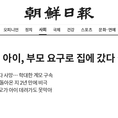
사회
오피니언
정치
국제
건강
스포츠
문화·연예
 아이, 부모 요구로 집에 갔다
받다 사망… 학대한 계모 구속
돌아온 지 2년 만에 비극
모가 아이 데려가도 못막아