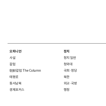
오피니언
정치
사설
정치 일반
칼럼
청와대
朝鮮칼럼 The Column
국회·정당
태평로
북한
동서남북
외교·국방
경제포커스
행정
만물상
에스프레소
국제