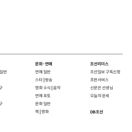
문화·연예
조선리더스
 일반
연예 일반
조선일보 구독신청
스타
|
방송
초판서비스
구
영화 소식
|
음악
신문은 선생님
연예 포토
오늘의 운세
구
문화 일반
책
|
영화
DB조선
음악
|
공연
지면 PDF보기
미술·전시
인물검색