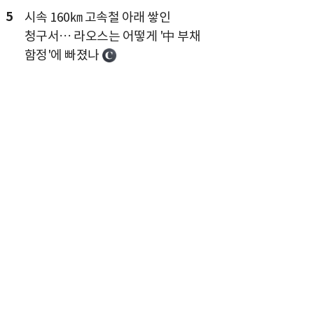
5
시속 160㎞ 고속철 아래 쌓인
청구서… 라오스는 어떻게 '中 부채
함정'에 빠졌나