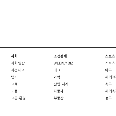
사회
조선경제
스포츠
사회 일반
WEEKLY BIZ
스포츠
사건사고
테크
야구
법조
과학
해외야
교육
산업·재계
축구
노동
자동차
해외축
교통·환경
부동산
농구
복지·의료
생활경제
배구
취업
중기·벤처
골프