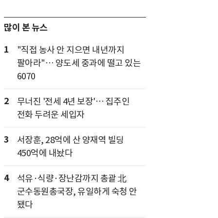
많이 본 뉴스
1
"직접 농사 안 지으면 내년까지
팔아라"… 양도세 중과에 떨고 있는
6070
2
무너진 '전세 4년 보장'… 집주인
전화 두려운 세입자
3
서장훈, 28억에 산 양재역 빌딩
450억에 내놨다
4
석유·식량·장난감까지 총괄 北
군수동원총국장, 유일하게 숙청 안
됐다