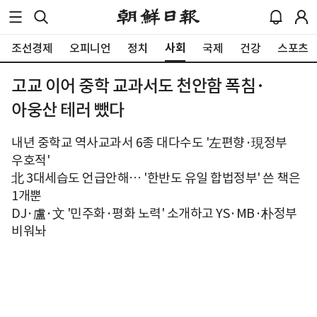
사회
조선경제
오피니언
정치
국제
건강
스포츠
고교 이어 중학 교과서도 천안함 폭침·
아웅산 테러 뺐다
내년 중학교 역사교과서 6종 대다수도 '左편향·現정부
우호적'
北 3대세습도 언급안해… '한반도 유일 합법정부' 쓴 책은
1개뿐
DJ·盧·文 '민주화·평화 노력' 소개하고 YS·MB·朴정부
비워놔