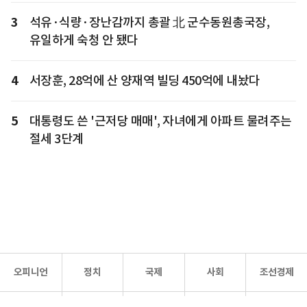
3
석유·식량·장난감까지 총괄 北 군수동원총국장,
유일하게 숙청 안 됐다
4
서장훈, 28억에 산 양재역 빌딩 450억에 내놨다
5
대통령도 쓴 '근저당 매매', 자녀에게 아파트 물려주는
절세 3단계
오피니언
정치
국제
사회
조선경제
문화·
조선