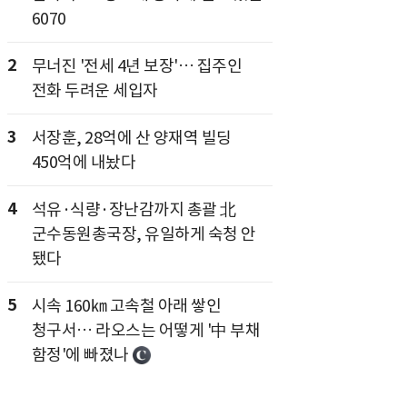
6070
2
무너진 '전세 4년 보장'… 집주인
전화 두려운 세입자
3
서장훈, 28억에 산 양재역 빌딩
450억에 내놨다
4
석유·식량·장난감까지 총괄 北
군수동원총국장, 유일하게 숙청 안
됐다
5
시속 160㎞ 고속철 아래 쌓인
청구서… 라오스는 어떻게 '中 부채
함정'에 빠졌나