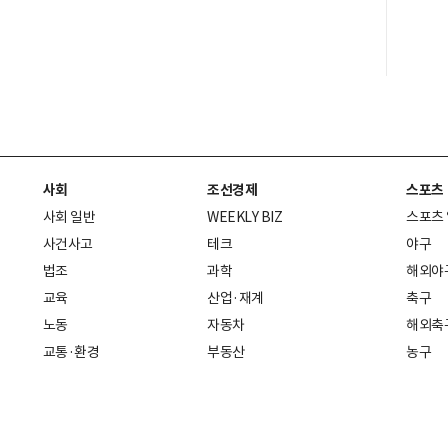
사회
조선경제
스포츠
사회 일반
WEEKLY BIZ
스포츠
사건사고
테크
야구
법조
과학
해외야
교육
산업·재계
축구
노동
자동차
해외축
교통·환경
부동산
농구
복지·의료
생활경제
배구
취업
중기·벤처
골프
피플
스타트업 취중잡담
스포츠