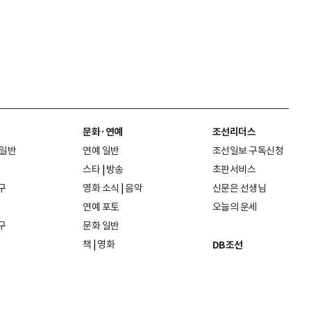
문화·연예
조선리더스
 일반
연예 일반
조선일보 구독신청
스타
|
방송
초판서비스
구
영화 소식
|
음악
신문은 선생님
연예 포토
오늘의 운세
구
문화 일반
책
|
영화
DB조선
음악
|
공연
지면 PDF보기
미술·전시
인물검색
포토
종교·학술
사진검색