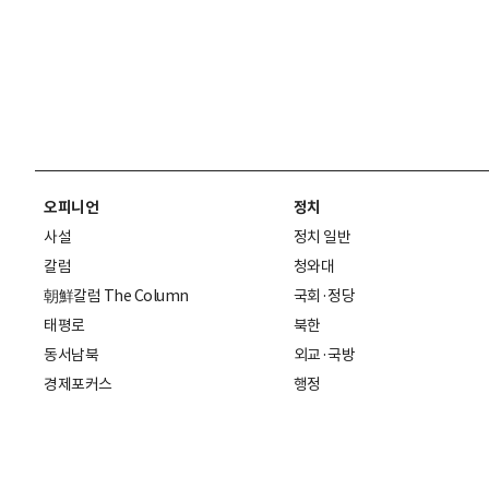
오피니언
정치
사설
정치 일반
칼럼
청와대
朝鮮칼럼 The Column
국회·정당
태평로
북한
동서남북
외교·국방
경제포커스
행정
만물상
에스프레소
국제
데스크에서
국제 일반