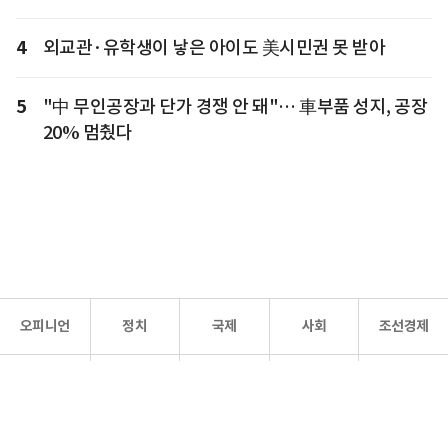
4
외교관·유학생이 낳은 아이도 美시민권 못 받아
5
"中 무인공장과 단가 경쟁 안 돼"… 車부품 성지, 공장
20% 멈췄다
오피니언
정치
국제
사회
조선경제
문화·
조선
스포츠
건강
조선몰
연예
리더스