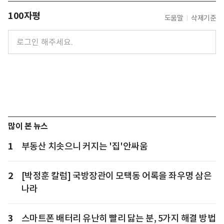
100자평
도움말
삭제기준
많이 본 뉴스
1
부동산 치솟으니 커지는 '집'안싸움
2
[박정훈 칼럼] 국방장관이 모택동 어록을 좌우명 삼은
나라
3
스마트폰 배터리 유난히 빨리 닳는 분, 5가지 해결 방법