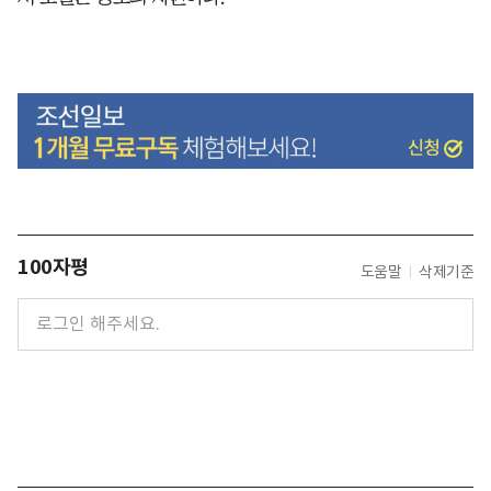
100자평
도움말
삭제기준