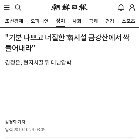
정치
조선경제
오피니언
사회
국제
건강
스포츠
"기분 나쁘고 너절한 南시설 금강산에서 싹
들어내라"
김정은, 현지시찰 뒤 대남압박
김경화 기자
입력
2019.10.24. 03:05