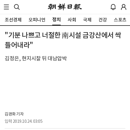
정치
조선경제
오피니언
사회
국제
건강
스포츠
"기분 나쁘고 너절한 南시설 금강산에서 싹
들어내라"
김정은, 현지시찰 뒤 대남압박
김경화 기자
입력
2019.10.24. 03:05