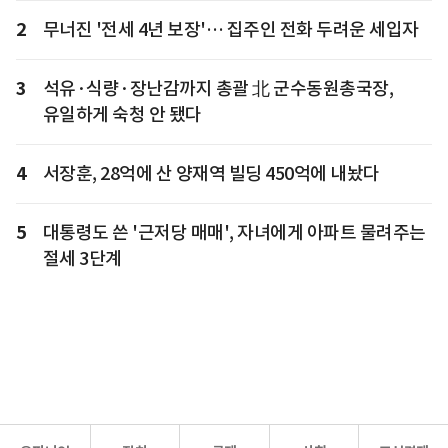
2
무너진 '전세 4년 보장'… 집주인 전화 두려운 세입자
3
석유·식량·장난감까지 총괄 北 군수동원총국장,
유일하게 숙청 안 됐다
4
서장훈, 28억에 산 양재역 빌딩 450억에 내놨다
5
대통령도 쓴 '근저당 매매', 자녀에게 아파트 물려주는
절세 3단계