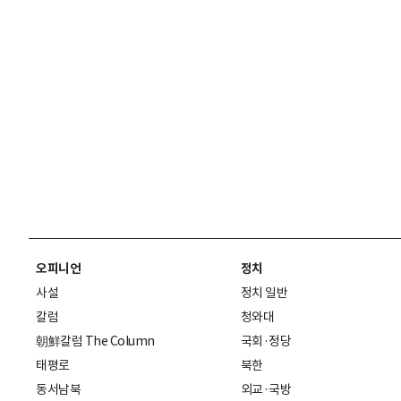
오피니언
정치
사설
정치 일반
칼럼
청와대
朝鮮칼럼 The Column
국회·정당
태평로
북한
동서남북
외교·국방