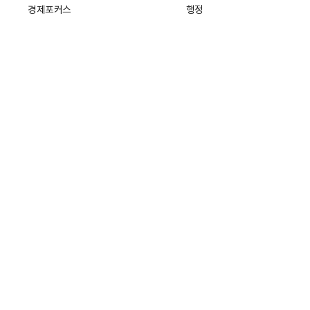
경제포커스
행정
만물상
에스프레소
국제
데스크에서
국제 일반
기자의 시각
미국
특파원 칼럼
중국
|
일본
기자수첩
아시아
팔면봉
유럽
ESSAY
중동·아프리카·중남미
전문가 칼럼
해외토픽
주소: 서울특별시 중구 세종대로21
개인정보처리방침
청소년보호정
회사소개
기자채용
고객센터