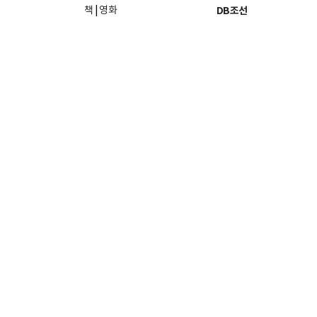
책
|
영화
DB조선
음악
|
공연
지면 PDF보기
미술·전시
인물검색
포토
종교·학술
사진검색
방송·미디어
뉴스 라이브러리
건축·디자인
뉴스Q
패션·뷰티
뉴스레터
여행
|
음식·맛집
리빙
26일
발행인·편집인: 홍준호
및 재배포 금지.
조선미디어 관계사
문의
사이트맵