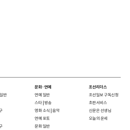
문화·연예
조선리더스
 일반
연예 일반
조선일보 구독신청
스타
|
방송
초판서비스
구
영화 소식
|
음악
신문은 선생님
연예 포토
오늘의 운세
구
문화 일반