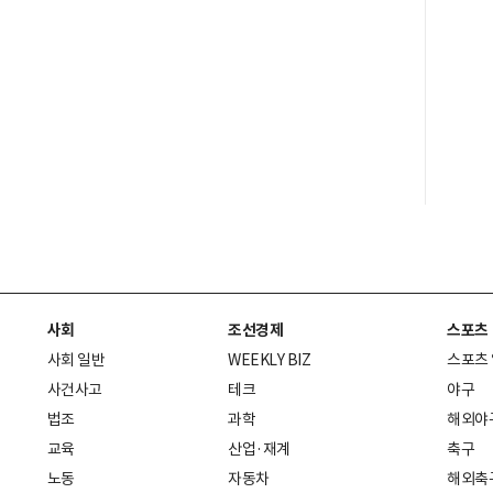
사회
조선경제
스포츠
사회 일반
WEEKLY BIZ
스포츠
사건사고
테크
야구
법조
과학
해외야
교육
산업·재계
축구
노동
자동차
해외축