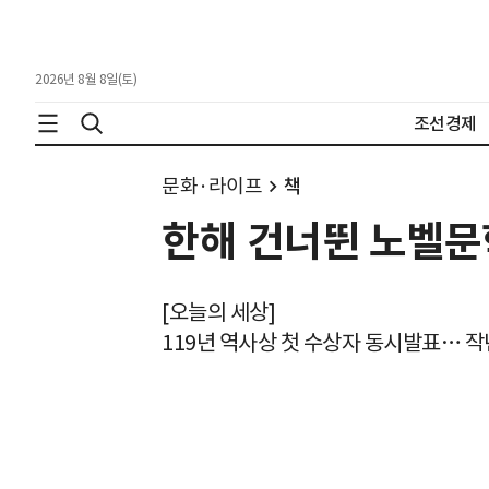
2026년 8월 8일(토)
조선경제
문화·라이프
책
한해 건너뛴 노벨문학
[오늘의 세상]
119년 역사상 첫 수상자 동시발표… 