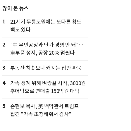
많이 본 뉴스
1
21세기 무릉도원에는 또다른 황도·
백도 있다
2
"中 무인공장과 단가 경쟁 안 돼"…
車부품 성지, 공장 20% 멈췄다
3
부동산 치솟으니 커지는 집안 싸움
4
가족 생계 위해 벼랑끝 시작, 3000원
추어탕으로 연매출 150억원 대박
5
손현보 목사, 美 백악관서 트럼프
접견 "가족 초청해줘서 감사"