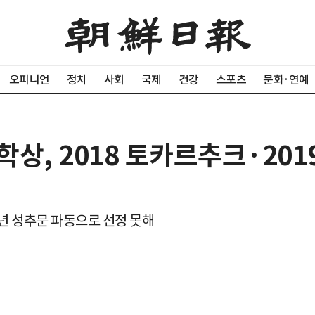
오피니언
정치
사회
국제
건강
스포츠
문화·연예
상, 2018 토카르추크·201
작년 성추문 파동으로 선정 못해