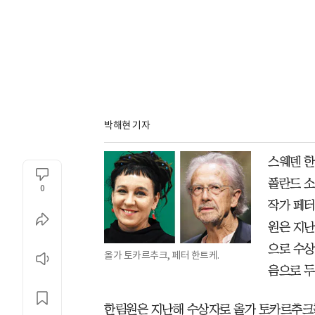
박해현 기자
스웨덴 한
폴란드 소
0
작가 페터
원은 지난
으로 수상
올가 토카르추크, 페터 한트케.
음으로 두
한림원은 지난해 수상자로 올가 토카르추크를