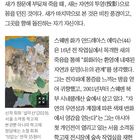
새가 창문에 부딪쳐 죽을 때, 새는 자연의 투영(投影)으로
몸을 던진 것이다. 새가 마지막으로 본 것은 비친 풍경이고,
그곳을 향해 돌진하는 자기 자신이다.
스웨덴 화가 안드레아스 에릭슨(44)
은 16년 전 작업실에서 목격한 새의
죽음을 통해 "회화라는 환영에 내재된
자연과 문명(나)의 관계"를 생각했다.
그는 전자파에 통증을 느끼는 병을 얻
어 귀향했고, 2001년부터 스웨덴 북
부 시네쿨레산 숲에서 살고 있다. "자
연의 우연성과 계절에 따른 색채 변화
신작 회화 '설악산'(2019).
에서 영감을 얻는다"는 그는 아시아
서울 소격동 학고재
본관뿐 아니라 학고재
첫 개인전이 열리고 있는 서울 소격동
청담에는 소형 회화
'덧없는' 연작 15점이
학고재 전시장에 숲속 작업실을 재현