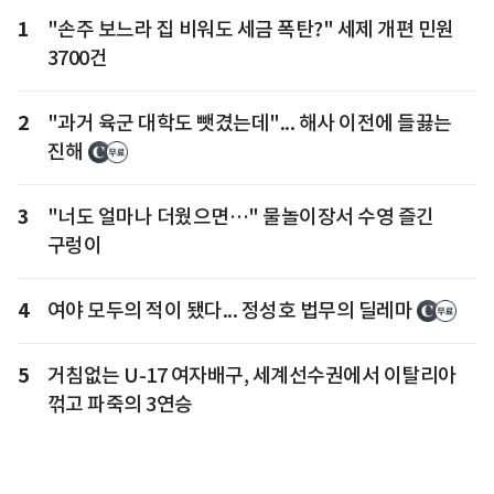
1
"손주 보느라 집 비워도 세금 폭탄?" 세제 개편 민원
3700건
2
"과거 육군 대학도 뺏겼는데"... 해사 이전에 들끓는
진해
3
"너도 얼마나 더웠으면…" 물놀이장서 수영 즐긴
구렁이
4
여야 모두의 적이 됐다... 정성호 법무의 딜레마
5
거침없는 U-17 여자배구, 세계선수권에서 이탈리아
꺾고 파죽의 3연승