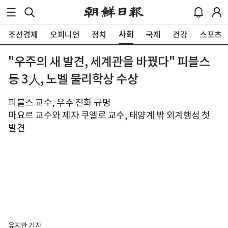
사회
조선경제
오피니언
정치
국제
건강
스포츠
"우주의 새 발견, 세계관을 바꿨다" 피블스
등 3人, 노벨 물리학상 수상
피블스 교수, 우주 진화 규명
마요르 교수와 제자 쿠엘로 교수, 태양계 밖 외계행성 첫
발견
유지한 기자