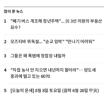
많이 본 뉴스
1
"폐기 버스 개조해 청년주택"... 與 3선 의원의 부동산
묘수?
2
모즈타바 위독설... "순교 임박" "만나기 어려워"
3
그들은 왜 폭염에 청첩장 내밀까
4
"직접 농사 안 지으면 내년까지 팔아라"… 양도세
중과에 떨고 있는 6070
5
[오늘의 운세] 8월 8일 토요일 (음력 6월 26일 甲寅)