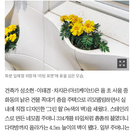
화분 일체형 외장재 ‘리빙 포켓’에 꽃을 심은 모습.
건축가 성소현·이태경·차지은(아르케이브)은 올 초 서울 중
화동의 낡은 건물 꼭대기 층을 주택으로 리모델링하면서 실
내에 직접 디자인한 '그린 월'(녹색의 벽)을 세웠다. 스테인리
스로 만든 네모꼴 주머니 324개를 타일처럼 촘촘히 붙였더니
다락방까지 올라가는 4.5m 높이의 벽이 됐다. 일부 주머니는