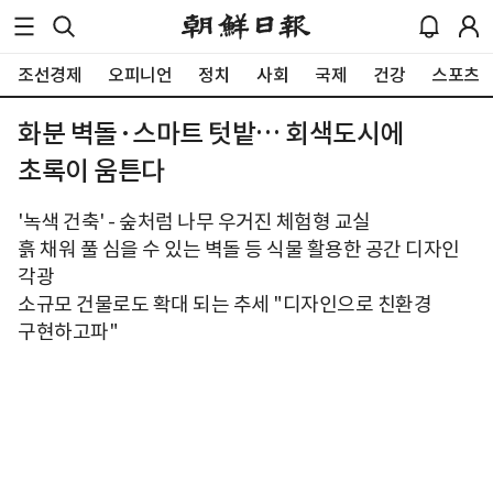
조선경제
오피니언
정치
사회
국제
건강
스포츠
화분 벽돌·스마트 텃밭… 회색도시에
초록이 움튼다
'녹색 건축' - 숲처럼 나무 우거진 체험형 교실
흙 채워 풀 심을 수 있는 벽돌 등 식물 활용한 공간 디자인
각광
소규모 건물로도 확대 되는 추세 "디자인으로 친환경
구현하고파"