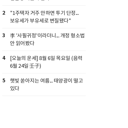
2
"1주택자 거주 안하면 투기 단정...
보유세가 부유세로 변질됐다"
3
李 '사필귀정'이라더니... 개정 형소법
안 읽어봤다
4
[오늘의 운세] 8월 6일 목요일 (음력
6월 24일 壬子)
5
햇빛 쏟아지는 여름... 태양광이 떨고
있다