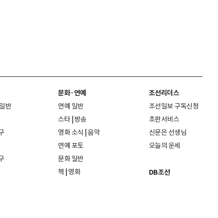
문화·연예
조선리더스
 일반
연예 일반
조선일보 구독신청
스타
|
방송
초판서비스
구
영화 소식
|
음악
신문은 선생님
연예 포토
오늘의 운세
구
문화 일반
책
|
영화
DB조선
음악
|
공연
지면 PDF보기
미술·전시
인물검색
포토
종교·학술
사진검색