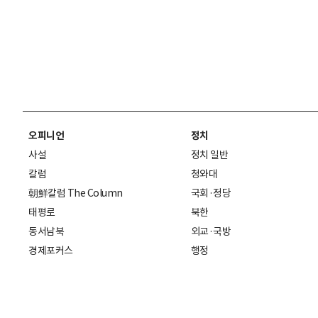
오피니언
정치
사설
정치 일반
칼럼
청와대
朝鮮칼럼 The Column
국회·정당
태평로
북한
동서남북
외교·국방
경제포커스
행정
만물상
에스프레소
국제
데스크에서
국제 일반