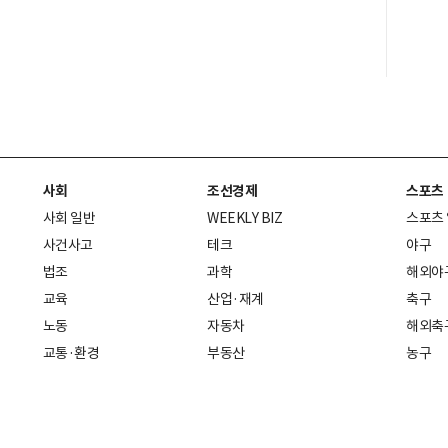
사회
조선경제
스포츠
사회 일반
WEEKLY BIZ
스포츠
사건사고
테크
야구
법조
과학
해외야
교육
산업·재계
축구
노동
자동차
해외축
교통·환경
부동산
농구
복지·의료
생활경제
배구
취업
중기·벤처
골프
피플
스타트업 취중잡담
스포츠