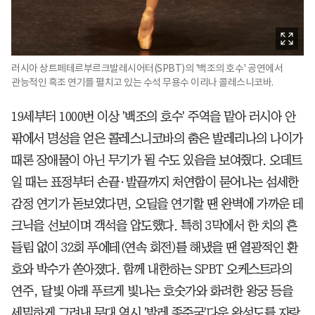
러시아 상트페테르부르크발레시어터(SPBT)의 '백조의 호수' 공연에서
관능적인 흑조 연기를 펼치고 있는 수석 무용수 이리나 콜레스니코바.
19세부터 1000번 이상 '백조의 호수' 주역을 맡아 러시아 안
팎에서 명성을 얻은 콜레스니코바의 춤은 발레리나의 나이가
때론 장애물이 아닌 무기가 될 수도 있음을 보여줬다. 오데트
일 때는 표정부터 손끝·발끝까지 처연함이 묻어나는 섬세한
감정 연기가 돋보였다면, 오딜을 연기할 땐 완벽에 가까운 테
크닉을 선보이며 객석을 압도했다. 특히 3막에서 한 치의 흔
들림 없이 32회 푸에테(연속 회전)를 해냈을 땐 열광적인 환
호와 박수가 쏟아졌다. 함께 내한하는 SPBT 오케스트라의
연주, 달빛 아래 푸르게 빛나는 호숫가와 화려한 왕궁 등을
세밀하게 그려낸 무대 역시 '발레 종주국'다운 완성도를 자랑