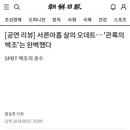
조선경제
오피니언
정치
사회
국제
건강
스포츠
[공연 리뷰] 서른아홉 살의 오데트… '관록의
백조'는 완벽했다
SPBT 백조의 호수
양승주 기자
입력
2019.08.07. 03:00