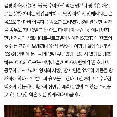
금방이라도 날아오를 듯 우아하게 뻗은 팔부터 중력을 거스
르는 듯한 가벼운 발걸음까지…. 달빛 아래 선 발레리나는 온
몸으로 한 마리 아름다운 백조를 그려냈다. 8월 말 내한 공연
을 앞두고 지난 3일 대만 수도 타이베이 국립극장에서 먼저
만난 러시아 상트페테르부르크발레시어터(SPBT)의 '백조의
호수'는 프리마 발레리나(수석 무용수) 이리나 콜레스니코바
(39)의 기량이 눈부시게 빛난 무대였다. 클래식 발레를 대표
하는 '백조의 호수'는 마법에 걸려 백조로 변하게 된 오데트
공주와 지크프리트 왕자의 사랑, 딸 오딜을 앞세워 이들을 방
해하는 악마 로트발트의 음모를 그린다. 1인 2역으로 우아한
백조와 관능적인 흑조의 상반된 매력을 뽐낼 수 있는 주인공
오데트(오딜) 역은 모든 발레리나의 꿈이다.