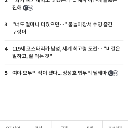
2
"과거 육군 대학도 뺏겼는데"... 해사 이전에 들끓는
진해
3
"너도 얼마나 더웠으면…" 물놀이장서 수영 즐긴
구렁이
4
119세 코스타리카 남성, 세계 최고령 도전… "비결은
일하고, 잘 먹는 것"
5
여야 모두의 적이 됐다... 정성호 법무의 딜레마