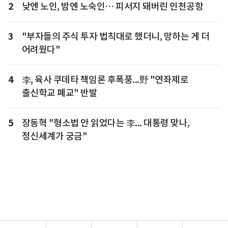
2
낮엔 노인, 밤엔 노숙인… 피서지 돼버린 인천공항
3
"부자들의 주식 투자 법칙대로 했더니, 망하는 게 더
어려웠다"
4
李, 육사 쿠데타 책임론 후폭풍...野 "연좌제로
출신학교 폐교" 반발
5
장동혁 "형소법 안 읽었다는 李... 대통령 맞나,
정신세계가 궁금"