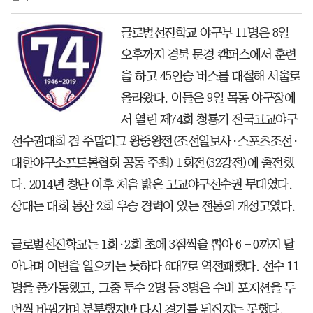
글로벌선진학교 야구부 11명은 8일
오후까지 경북 문경 캠퍼스에서 훈련
을 하고 45인승 버스를 대절해 서울로
올라왔다. 이들은 9일 목동 야구장에
서 열린 제74회 청룡기 전국고교야구
선수권대회 겸 주말리그 왕중왕전(조선일보사·스포츠조선·
대한야구소프트볼협회 공동 주최) 1회전(32강전)에 출전했
다. 2014년 창단 이후 처음 밟은 고교야구선수권 무대였다.
상대는 대회 통산 2회 우승 경력이 있는 전통의 개성고였다.
글로벌선진학교는 1회·2회 초에 3점씩을 뽑아 6―0까지 달
아나며 이변을 일으키는 듯하다 6대7로 역전패했다. 선수 11
명을 풀가동했고, 그중 투수 2명 등 3명은 수비 포지션을 두
번씩 바꿔가며 분투했지만 다시 경기를 뒤집지는 못했다.