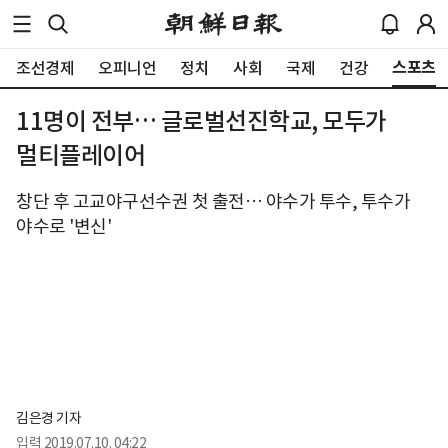
스포츠
조선경제
오피니언
정치
사회
국제
건강
11명이 전부… 글로벌선진학교, 모두가
멀티플레이어
창단 후 고교야구선수권 첫 출전… 야수가 투수, 투수가
야수로 '변신'
김은경 기자
입력
2019.07.10. 04:22