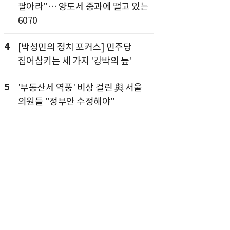
팔아라"… 양도세 중과에 떨고 있는
6070
4
[박성민의 정치 포커스] 민주당
집어삼키는 세 가지 '강박의 늪'
5
'부동산세 역풍' 비상 걸린 與 서울
의원들 "정부안 수정해야"