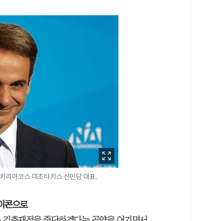
한 키리아코스 미초타키스 신민당 대표.
아이콘으로
은 긴축재정을 중단하겠다는 공약을 어기면서