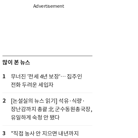
많이 본 뉴스
1
무너진 '전세 4년 보장'… 집주인
전화 두려운 세입자
2
[논설실의 뉴스 읽기] 석유·식량·
장난감까지 총괄 北 군수동원총국장,
유일하게 숙청 안 됐다
3
"직접 농사 안 지으면 내년까지