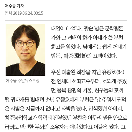
어수웅 기자
입력
2019.06.24. 03:15
내일이 6·25다. 팔순 넘은 문학평론
가와 그 연배의 화가 아내가 쓴 부친
회고를 읽었다. 남에게는 쉽게 꺼내기
힘든, 애증(愛憎)의 고백이었다.
우선 예술원 회장을 지낸 유종호(84)
어수웅 주말뉴스부장
전 연세대 석좌교수부터. 호되게 추웠
던 충북 증평의 겨울. 친구들의 토끼
털 귀마개를 탐내던 소년 유종호에게 부친은 '날 추워서 귀먹
은 사람은 지금까지 없다'고 타박을 놨다. 인색했던 아버지.
청주농업학교가 학력의 전부였던 부친은 아무리 팔을 안으로
굽혀도 명민한 두뇌의 소유자는 아니었다고 아들은 썼다. 그