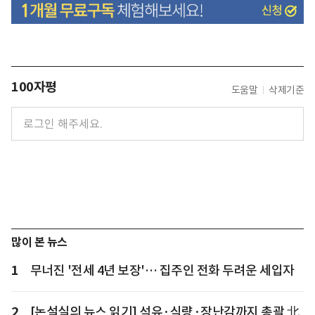
100자평
도움말
삭제기준
많이 본 뉴스
1
무너진 '전세 4년 보장'… 집주인 전화 두려운 세입자
2
[논설실의 뉴스 읽기] 석유·식량·장난감까지 총괄 北