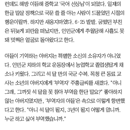
런데도 해방 이듬해 중학교 '국어 선상님'이 되었다. 일제의
한글 말살 정책으로 국문 쓸 줄 아는 사람이 드물었던 시절의
행운이랄까. 하지만 새옹지마였다. 6·25 발발. 굼떴던 부친
은 뒤늦게 피란을 떠났지만, 인민군에게 추월당해 사흘도 못
돼 멋쩍은 얼굴로 돌아왔다고 한다.
아들이 기억하는 아버지는 특별한 소신의 소유자가 아니었
다. 인민군 치하의 학교 운동장에서 농업학교 졸업생답게 채
소나 키웠다. 그리고 석 달 만의 국군 수복. 목청 큰 동료 교
사는 소년의 아버지에게 '부역자' 주홍글씨를 새겼다. "아니
그래, 그까짓 석 달을 못 참아 부역을 한단 말요?" 좋아하지
않는 아버지였지만, '부역자의 아들'은 속으로 이렇게 항변했
다고 한다. "아니 석 달이 될지, 3년이 될지 어떻게 압니까.
누군 하고 싶어 부역했습니까."