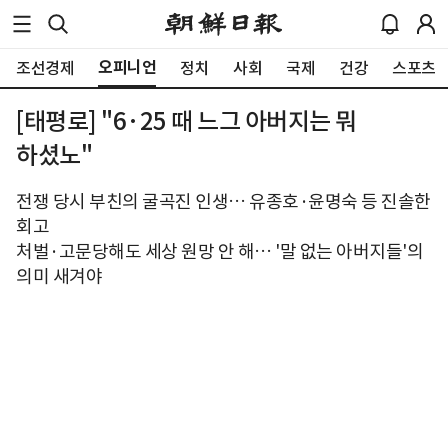
오피니언
조선경제
정치
사회
국제
건강
스포츠
[태평로] "6·25 때 느그 아버지는 뭐
하셨노"
전쟁 당시 부친의 굴곡진 인생… 유종호·윤명숙 등 진솔한
회고
처벌·고문당해도 세상 원망 안 해… '말 없는 아버지들'의
의미 새겨야