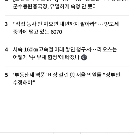
군수동원총국장, 유일하게 숙청 안 됐다
3
"직접 농사 안 지으면 내년까지 팔아라"… 양도세
중과에 떨고 있는 6070
4
시속 160㎞ 고속철 아래 쌓인 청구서… 라오스는
어떻게 '中 부채 함정'에 빠졌나
5
'부동산세 역풍' 비상 걸린 與 서울 의원들 "정부안
수정해야"