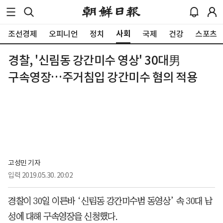
사회
조선경제
오피니언
정치
국제
건강
스포츠
경찰, '신림동 강간미수 영상' 30대男
구속영장…주거침입 강간미수 혐의 적용
고성민 기자
입력
2019.05.30. 20:02
경찰이 30일 이른바 ‘신림동 강간미수범 동영상’ 속 30대 남
성에 대해 구속영장을 신청했다.