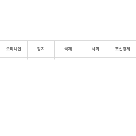
오피니언
정치
국제
사회
조선경제
문화·
조선
스포츠
건강
조선몰
연예
리더스
조선일보 공식 SNS
개인정보처리방침
사이트맵
Copyright 조선일보 All rights reserved. 무단 전재 및 재배포 금지.