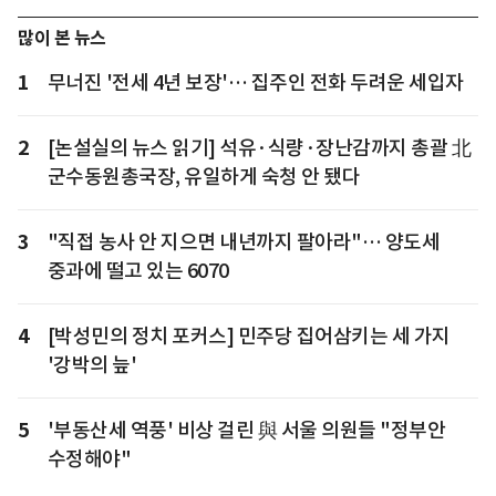
많이 본 뉴스
1
무너진 '전세 4년 보장'… 집주인 전화 두려운 세입자
2
[논설실의 뉴스 읽기] 석유·식량·장난감까지 총괄 北
군수동원총국장, 유일하게 숙청 안 됐다
3
"직접 농사 안 지으면 내년까지 팔아라"… 양도세
중과에 떨고 있는 6070
4
[박성민의 정치 포커스] 민주당 집어삼키는 세 가지
'강박의 늪'
5
'부동산세 역풍' 비상 걸린 與 서울 의원들 "정부안
수정해야"