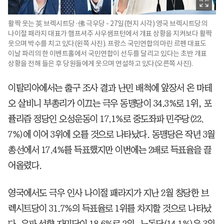
활짝 웃는 英 브렉시트당·佛 극우당 - 27일(현지 시각) 영국 브렉시트당의
나이절 패라지 대표가 햄프셔주 사우샘프턴에서 개표 상황을 지켜보다 활짝
웃으며 박수를 치고 있다(왼쪽 사진). 프랑스 국민연합의 마린 르펜 대표도
이날 파리의 한 이벤트홀에서 국민연합이 선두를 달리고 있다는 초반 개표
상황을 전해 들은 후 당원들에게 웃으며 연설하고 있다(오른쪽 사진).
이탈리아에서는 출구 조사 결과 난민 배척에 앞장서 온 마테
오 살비니 부총리가 이끄는 극우 동맹당이 34.3%로 1위, 포
퓰리즘 정당인 오성운동이 17.1%로 중도좌파 민주당(22.
7%)에 이어 3위에 오를 것으로 나타났다. 동맹당은 작년 3월
총선에서 17.4%를 득표했지만 이번에는 2배로 득표율을 끌
어올렸다.
영국에서도 극우 인사 나이절 패라지가 지난 2월 창당한 브
렉시트당이 31.7%의 득표율로 1위를 차지할 것으로 나타났