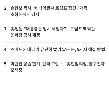
2
손현보 목사, 美 백악관서 트럼프 접견 "가족
초청해줘서 감사"
3
美법원 "대통령은 임시 세입자"... 트럼프 백악관
연회장 공사 제동
4
스마트폰 배터리 유난히 빨리 닳는 분, 5가지 해결 방법
5
이란전 공습 한계, 탄약 고갈… "美합참의장, 출구전략
모색중"