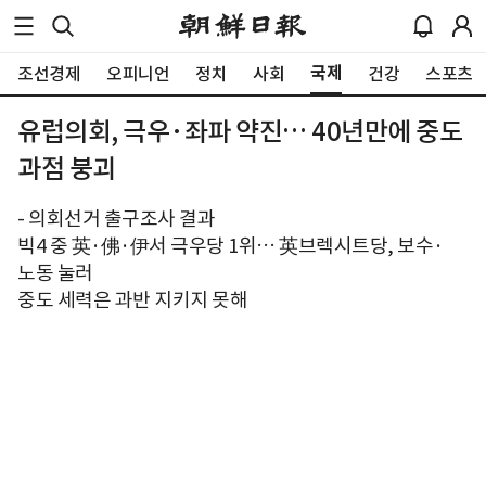
국제
조선경제
오피니언
정치
사회
건강
스포츠
유럽의회, 극우·좌파 약진… 40년만에 중도
과점 붕괴
- 의회선거 출구조사 결과
빅4 중 英·佛·伊서 극우당 1위… 英브렉시트당, 보수·
노동 눌러
중도 세력은 과반 지키지 못해