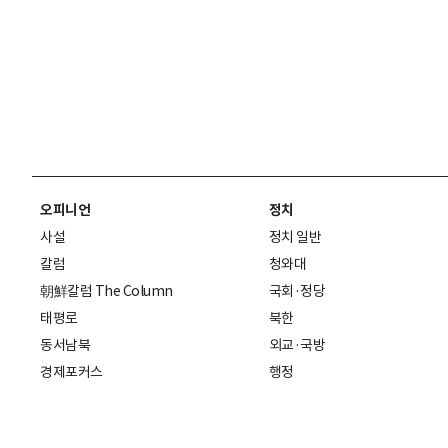
오피니언
정치
사설
정치 일반
칼럼
청와대
朝鮮칼럼 The Column
국회·정당
태평로
북한
동서남북
외교·국방
경제포커스
행정
만물상
에스프레소
국제