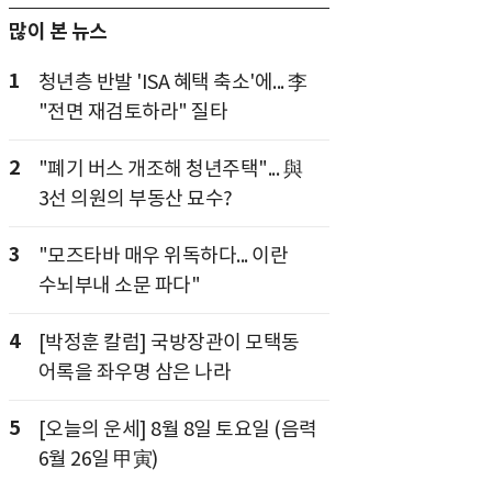
많이 본 뉴스
1
청년층 반발 'ISA 혜택 축소'에... 李
"전면 재검토하라" 질타
2
"폐기 버스 개조해 청년주택"... 與
3선 의원의 부동산 묘수?
3
"모즈타바 매우 위독하다... 이란
수뇌부내 소문 파다"
4
[박정훈 칼럼] 국방장관이 모택동
어록을 좌우명 삼은 나라
5
[오늘의 운세] 8월 8일 토요일 (음력
6월 26일 甲寅)