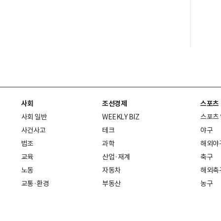
사회
조선경제
스포츠
사회 일반
WEEKLY BIZ
스포츠
사건사고
테크
야구
법조
과학
해외야
교육
산업·재계
축구
노동
자동차
해외축
교통·환경
부동산
농구
복지·의료
생활경제
배구
취업
중기·벤처
골프