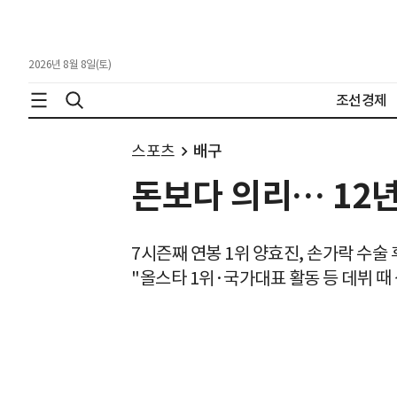
2026년 8월 8일(토)
조선경제
스포츠
배구
돈보다 의리… 12년
7시즌째 연봉 1위 양효진, 손가락 수술
"올스타 1위·국가대표 활동 등 데뷔 