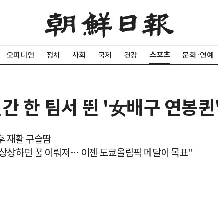
스포츠
오피니언
정치
사회
국제
건강
문화·연예
간 한 팀서 뛴 '女배구 연봉퀸
 후 재활 구슬땀
때 상상하던 꿈 이뤄져… 이젠 도쿄올림픽 메달이 목표"