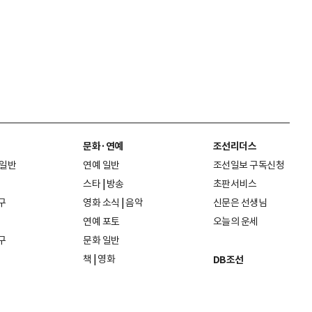
문화·연예
조선리더스
 일반
연예 일반
조선일보 구독신청
스타
|
방송
초판서비스
구
영화 소식
|
음악
신문은 선생님
연예 포토
오늘의 운세
구
문화 일반
책
|
영화
DB조선
음악
|
공연
지면 PDF보기
미술·전시
인물검색