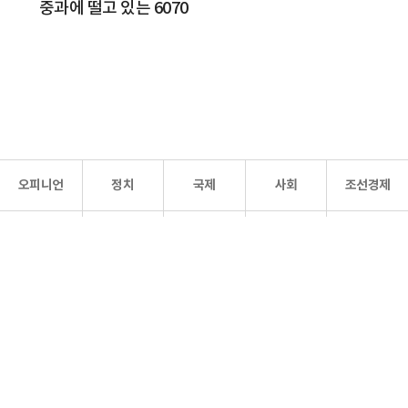
중과에 떨고 있는 6070
오피니언
정치
국제
사회
조선경제
문화·
조선
스포츠
건강
조선몰
연예
리더스
조선일보 공식 SNS
개인정보처리방침
사이트맵