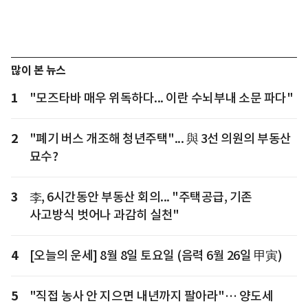
많이 본 뉴스
1
"모즈타바 매우 위독하다... 이란 수뇌부내 소문 파다"
2
"폐기 버스 개조해 청년주택"... 與 3선 의원의 부동산
묘수?
3
李, 6시간동안 부동산 회의... "주택공급, 기존
사고방식 벗어나 과감히 실천"
4
[오늘의 운세] 8월 8일 토요일 (음력 6월 26일 甲寅)
5
"직접 농사 안 지으면 내년까지 팔아라"… 양도세