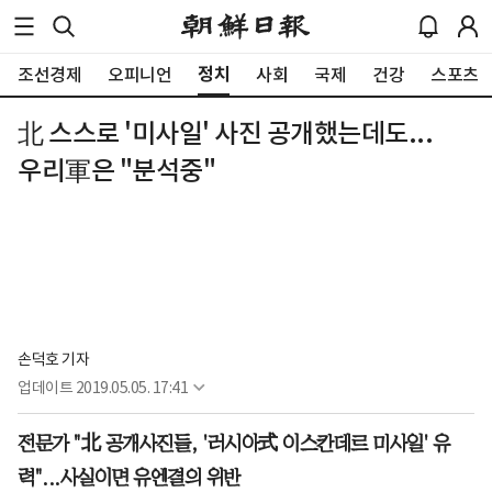
정치
조선경제
오피니언
사회
국제
건강
스포츠
北 스스로 '미사일' 사진 공개했는데도...
우리軍은 "분석중"
손덕호 기자
업데이트
2019.05.05. 17:41
전문가 "北 공개사진들, '러시아式 이스칸데르 미사일' 유
력"...사실이면 유엔결의 위반