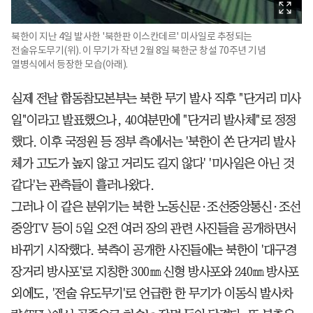
북한이 지난 4일 발사한 '북한판 이스칸데르' 미사일로 추정되는
전술유도무기(위). 이 무기가 작년 2월 8일 북한군 창설 70주년 기념
열병식에서 등장한 모습(아래).
실제 전날 합동참모본부는 북한 무기 발사 직후 "단거리 미사
일"이라고 발표했으나, 40여분만에 "단거리 발사체"로 정정
했다. 이후 국정원 등 정부 측에서는 '북한이 쏜 단거리 발사
체가 고도가 높지 않고 거리도 길지 않다' '미사일은 아닌 것
같다'는 관측들이 흘러나왔다.
그러나 이 같은 분위기는 북한 노동신문·조선중앙통신·조선
중앙TV 등이 5일 오전 여러 장의 관련 사진들을 공개하면서
바뀌기 시작했다. 북측이 공개한 사진들에는 북한이 '대구경
장거리 방사포'로 지칭한 300㎜ 신형 방사포와 240㎜ 방사포
외에도, '전술 유도무기'로 언급한 한 무기가 이동식 발사차