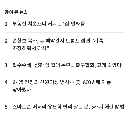
많이 본 뉴스
1
부동산 치솟으니 커지는 '집'안싸움
2
손현보 목사, 美 백악관서 트럼프 접견 "가족
초청해줘서 감사"
3
압수수색·심판 성 접대 논란... 축구협회, 고개 숙였다
4
6·25 전장의 신원미상 병사… 美, 800번째 이름
찾아줬다
5
스마트폰 배터리 유난히 빨리 닳는 분, 5가지 해결 방법