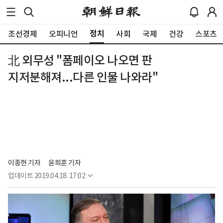
정치
조선경제
오피니언
사회
국제
건강
스포츠
北 외무성 "폼페이오 나오면 판
지저분해져...다른 인물 나와라"
이종현 기자
윤희훈 기자
업데이트
2019.04.18. 17:02