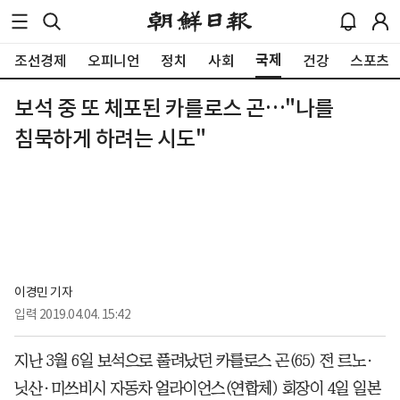
국제
조선경제
오피니언
정치
사회
건강
스포츠
보석 중 또 체포된 카를로스 곤…"나를
침묵하게 하려는 시도"
이경민 기자
입력
2019.04.04. 15:42
지난 3월 6일 보석으로 풀려났던 카를로스 곤(65) 전 르노·
닛산·미쓰비시 자동차 얼라이언스(연합체) 회장이 4일 일본