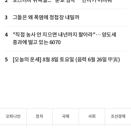
2
모즈타바 위독설... "순교 임박" "만나기 어려워"
3
그들은 왜 폭염에 청첩장 내밀까
4
"직접 농사 안 지으면 내년까지 팔아라"… 양도세
중과에 떨고 있는 6070
5
[오늘의 운세] 8월 8일 토요일 (음력 6월 26일 甲寅)
오피니언
정치
국제
사회
조선경제
문화·
조선