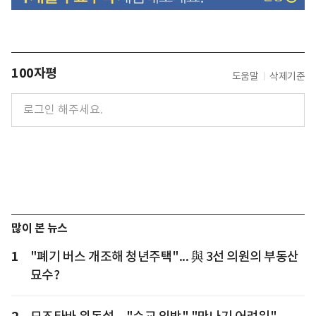
100자평
도움말
삭제기준
많이 본 뉴스
1
"폐기 버스 개조해 청년주택"... 與 3선 의원의 부동산
묘수?