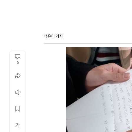
백윤미 기자
0