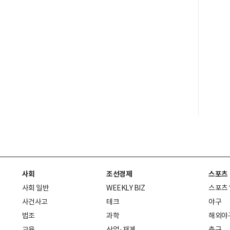
사회
조선경제
스포츠
사회 일반
WEEKLY BIZ
스포츠
사건사고
테크
야구
법조
과학
해외야
교육
산업·재계
축구