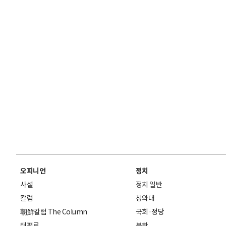
오피니언
정치
사설
정치 일반
칼럼
청와대
朝鮮칼럼 The Column
국회·정당
태평로
북한