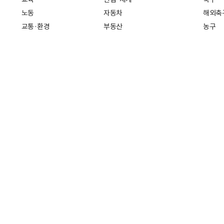
노동
자동차
해외축
교통·환경
부동산
농구
복지·의료
생활경제
배구
취업
중기·벤처
골프
피플
스타트업 취중잡담
스포츠
부음·인사
경제 일반
아무튼, 주말
머니
건강
전국
증권·금융
조선몰
국제경제
재테크
길 30
인터넷신문등록번호: 서울 아 01718
등록(발행)일자: 2011년 07월 
책(책임자: 나민수)
Copyright 조선일보 All rights reserved. 무단 전재 