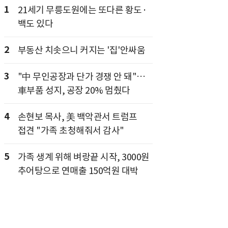
1
21세기 무릉도원에는 또다른 황도·
백도 있다
2
부동산 치솟으니 커지는 '집'안싸움
3
"中 무인공장과 단가 경쟁 안 돼"…
車부품 성지, 공장 20% 멈췄다
4
손현보 목사, 美 백악관서 트럼프
접견 "가족 초청해줘서 감사"
5
가족 생계 위해 벼랑끝 시작, 3000원
추어탕으로 연매출 150억원 대박