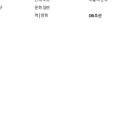
구
문화 일반
책
|
영화
DB조선
음악
|
공연
지면 PDF보기
미술·전시
인물검색
포토
종교·학술
사진검색
방송·미디어
뉴스 라이브러리
건축·디자인
뉴스Q
패션·뷰티
뉴스레터
여행
|
음식·맛집
리빙
26일
발행인·편집인: 홍준호
및 재배포 금지.