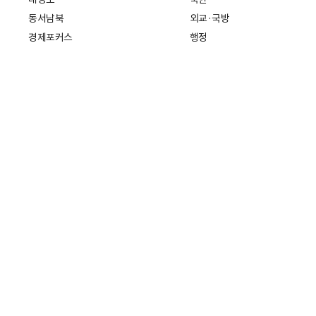
동서남북
외교·국방
경제포커스
행정
만물상
에스프레소
국제
데스크에서
국제 일반
기자의 시각
미국
특파원 칼럼
중국
|
일본
기자수첩
아시아
팔면봉
유럽
ESSAY
중동·아프리카·중남미
전문가 칼럼
해외토픽
주소: 서울특별시 중구 세종대로21
개인정보처리방침
청소년보호정