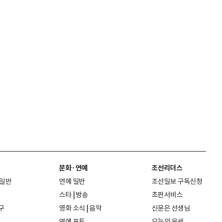
문화·연예
조선리더스
 일반
연예 일반
조선일보 구독신청
스타
|
방송
초판서비스
구
영화 소식
|
음악
신문은 선생님
연예 포토
오늘의 운세