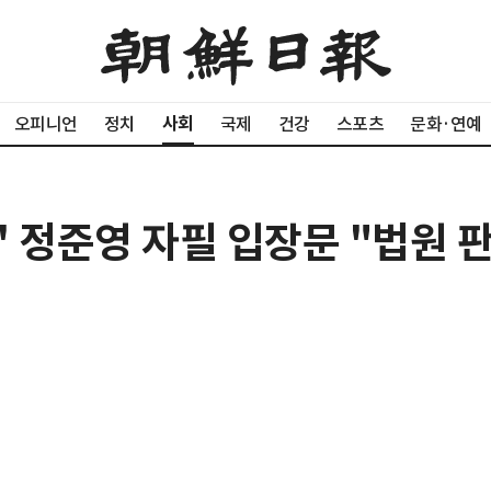
사회
오피니언
정치
국제
건강
스포츠
문화·연예
카' 정준영 자필 입장문 "법원 