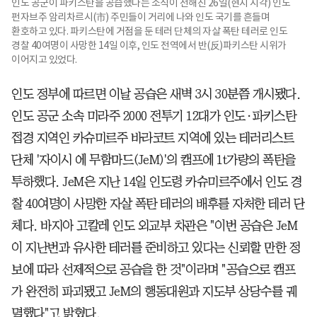
인도 공군이 파키스탄을 공습했다는 소식이 전해진 26일(현지 시각) 인도
펀자브주 암리차르시(市) 주민들이 거리에 나와 인도 국기를 흔들며
환호하고 있다. 파키스탄에 거점을 둔 테러 단체의 자살 폭탄 테러로 인도
경찰 40여명이 사망한 14일 이후, 인도 전역에서 반(反)파키스탄 시위가
이어지고 있었다.
인도 정부에 따르면 이날 공습은 새벽 3시 30분쯤 개시됐다.
인도 공군 소속 미라주 2000 전투기 12대가 인도·파키스탄
접경 지역인 카슈미르주 바라코트 지역에 있는 테러리스트
단체 '자이시 에 무함마드(JeM)'의 캠프에 1t가량의 폭탄을
투하했다. JeM은 지난 14일 인도령 카슈미르주에서 인도 경
찰 40여명이 사망한 자살 폭탄 테러의 배후를 자처한 테러 단
체다. 바지아 고칼레 인도 외교부 차관은 "이번 공습은 JeM
이 지난번과 유사한 테러를 준비하고 있다는 신뢰할 만한 정
보에 따라 선제적으로 공습을 한 것"이라며 "공습으로 캠프
가 완전히 파괴됐고 JeM의 행동대원과 지도부 상당수를 궤
멸했다"고 밝혔다.