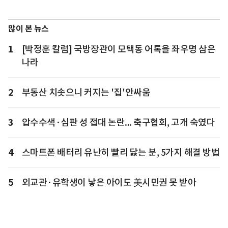
많이 본 뉴스
1
[박정훈 칼럼] 국방장관이 모택동 어록을 좌우명 삼은
나라
2
부동산 치솟으니 커지는 '집'안싸움
3
압수수색·심판 성 접대 논란... 축구협회, 고개 숙였다
4
스마트폰 배터리 유난히 빨리 닳는 분, 5가지 해결 방법
5
외교관·유학생이 낳은 아이도 美시민권 못 받아