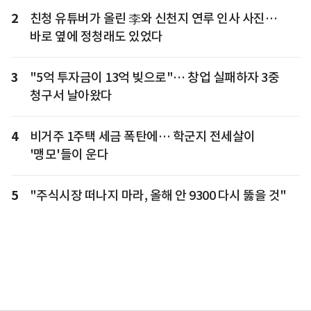
2
친청 유튜버가 올린 李와 신천지 연루 인사 사진…
바로 옆에 정청래도 있었다
3
"5억 투자금이 13억 빚으로"… 창업 실패하자 3중
청구서 날아왔다
4
비거주 1주택 세금 폭탄에… 학군지 전세살이
'맹모'들이 운다
5
"주식시장 떠나지 마라, 올해 안 9300 다시 뚫을 것"