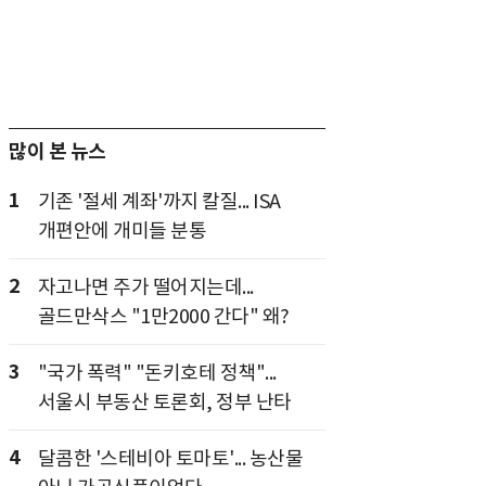
많이 본 뉴스
1
기존 '절세 계좌'까지 칼질... ISA
개편안에 개미들 분통
2
자고나면 주가 떨어지는데...
골드만삭스 "1만2000 간다" 왜?
3
"국가 폭력" "돈키호테 정책"...
서울시 부동산 토론회, 정부 난타
4
달콤한 '스테비아 토마토'... 농산물