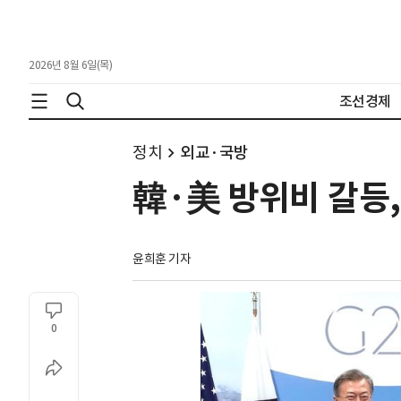
2026년 8월 6일(목)
조선경제
정치
외교·국방
韓·美 방위비 갈등
윤희훈 기자
0