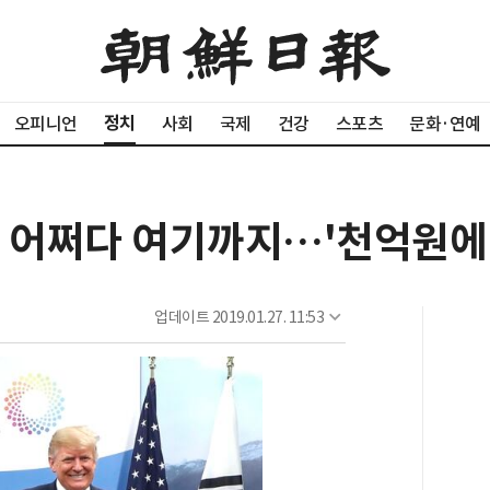
정치
오피니언
사회
국제
건강
스포츠
문화·연예
, 어쩌다 여기까지…'천억원에
업데이트
2019.01.27. 11:53