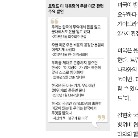
미국이 방
요구하다 
가이드라인
2가지 관
미국은 올
한다. 트
나라와의 
조이면, 
할 수 있
드’다.
김현욱 국
방위비 협
라와의 협