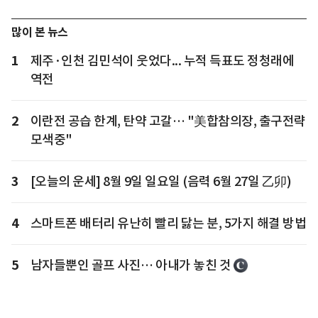
많이 본 뉴스
1
제주·인천 김민석이 웃었다... 누적 득표도 정청래에
역전
2
이란전 공습 한계, 탄약 고갈… "美합참의장, 출구전략
모색중"
3
[오늘의 운세] 8월 9일 일요일 (음력 6월 27일 乙卯)
4
스마트폰 배터리 유난히 빨리 닳는 분, 5가지 해결 방법
5
남자들뿐인 골프 사진… 아내가 놓친 것