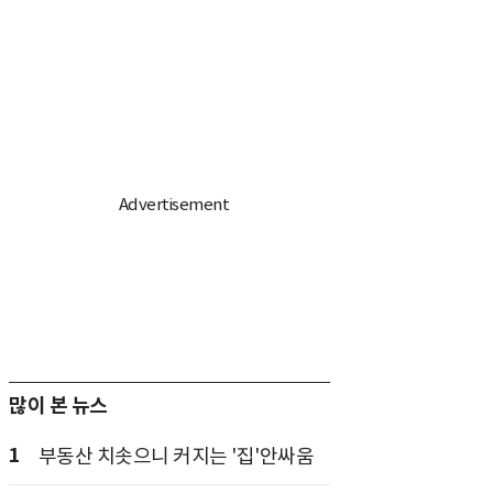
많이 본 뉴스
1
부동산 치솟으니 커지는 '집'안싸움