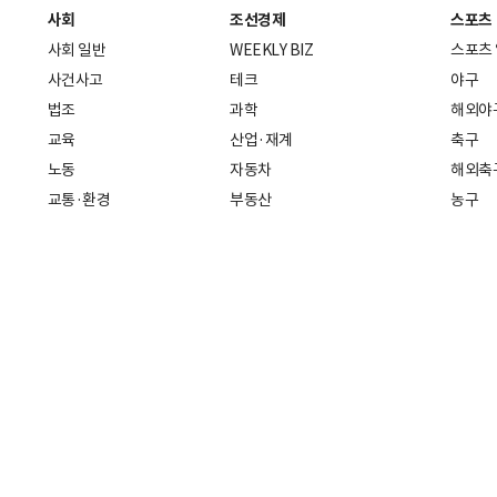
사회
조선경제
스포츠
사회 일반
WEEKLY BIZ
스포츠
사건사고
테크
야구
법조
과학
해외야
교육
산업·재계
축구
노동
자동차
해외축
교통·환경
부동산
농구
복지·의료
생활경제
배구
취업
중기·벤처
골프
피플
스타트업 취중잡담
스포츠
부음·인사
경제 일반
아무튼, 주말
머니
건강
전국
증권·금융
조선몰
국제경제
재테크