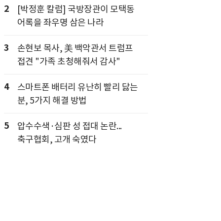
2
[박정훈 칼럼] 국방장관이 모택동
어록을 좌우명 삼은 나라
3
손현보 목사, 美 백악관서 트럼프
접견 "가족 초청해줘서 감사"
4
스마트폰 배터리 유난히 빨리 닳는
분, 5가지 해결 방법
5
압수수색·심판 성 접대 논란...
축구협회, 고개 숙였다