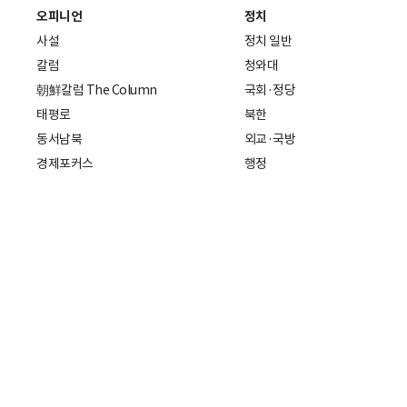
오피니언
정치
사설
정치 일반
칼럼
청와대
朝鮮칼럼 The Column
국회·정당
태평로
북한
동서남북
외교·국방
경제포커스
행정
만물상
에스프레소
국제
데스크에서
국제 일반
기자의 시각
미국
특파원 칼럼
중국
|
일본
기자수첩
아시아
팔면봉
유럽
ESSAY
중동·아프리카·중남미
전문가 칼럼
해외토픽