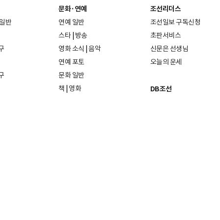
문화·연예
조선리더스
 일반
연예 일반
조선일보 구독신청
스타
|
방송
초판서비스
구
영화 소식
|
음악
신문은 선생님
연예 포토
오늘의 운세
구
문화 일반
책
|
영화
DB조선
음악
|
공연
지면 PDF보기
미술·전시
인물검색
포토
종교·학술
사진검색
방송·미디어
뉴스 라이브러리
건축·디자인
뉴스Q
패션·뷰티
뉴스레터
여행
|
음식·맛집
리빙