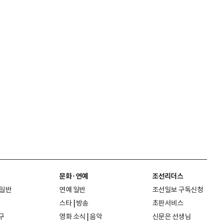
문화·연예
조선리더스
 일반
연예 일반
조선일보 구독신청
스타
|
방송
초판서비스
구
영화 소식
|
음악
신문은 선생님