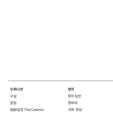
오피니언
정치
사설
정치 일반
칼럼
청와대
朝鮮칼럼 The Column
국회·정당