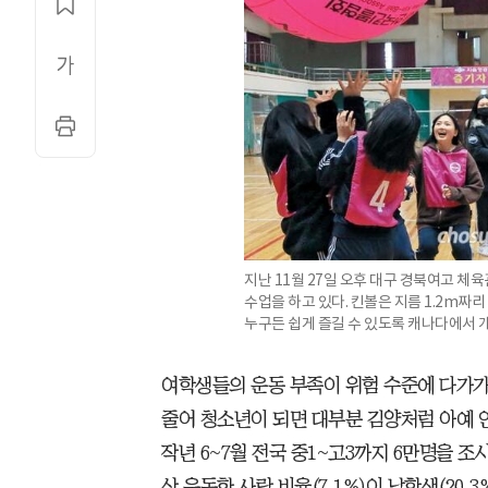
지난 11월 27일 오후 대구 경북여고 체육관
수업을 하고 있다. 킨볼은 지름 1.2m짜
누구든 쉽게 즐길 수 있도록 캐나다에서 
여학생들의 운동 부족이 위험 수준에 다가가
줄어 청소년이 되면 대부분 김양처럼 아예 
작년 6~7월 전국 중1~고3까지 6만명을 조사
상 운동한 사람 비율(7.1%)이 남학생(20.