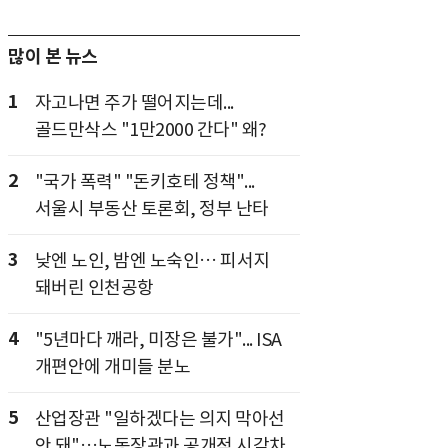
많이 본 뉴스
1
자고나면 주가 떨어지는데...
골드만삭스 "1만2000 간다" 왜?
2
"국가 폭력" "돈키호테 정책"...
서울시 부동산 토론회, 정부 난타
3
낮엔 노인, 밤엔 노숙인… 피서지
돼버린 인천공항
4
"5년마다 깨라, 미장은 불가"... ISA
개편안에 개미들 분노
5
산업장관 "일하겠다는 의지 막아선
안 돼"…노동장관과 공개적 시각차