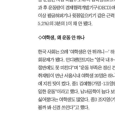
과 후 운동량이 경제협력개발기구(OECD)에
이상 팔굽혀펴기나 윗몸일으키기 같은 근력 운
5.2%)의 3분의 1이 채 안 됐다.
◇여학생, 왜 운동 안 하나
한국 사회는 으레 '여학생은 안 뛰려니…' 
회문제가 됐다. 인디펜던트지는 "영국 내 8
절반에도 못 미친다"며 "운동 부족은 정신 
취재팀이 만난 서울시내 여학생 20명은 하나
에 지친 탓이 컸다. 중1 김예형(가명·13)양
일한 운동"이라고 했다. 남녀공학이 늘다 보
싫어졌다는 여학생도 많았다. 중3 조지영(가
볼까 봐 신경 쓰인다"고 했다.