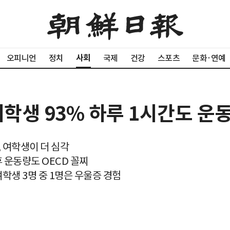
사회
오피니언
정치
국제
건강
스포츠
문화·연예
여학생 93% 하루 1시간도 운
, 여학생이 더 심각
후 운동량도 OECD 꼴찌
여학생 3명 중 1명은 우울증 경험