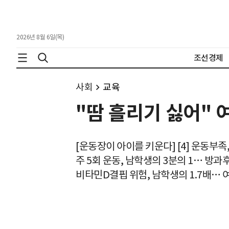
2026년 8월 6일(목)
조선경제
사회
교육
"땀 흘리기 싫어" 
[운동장이 아이를 키운다] [4] 운동부족
주 5회 운동, 남학생의 3분의 1… 방과
비타민D결핍 위험, 남학생의 1.7배… 