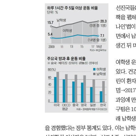
선진국들은
책을 펼쳐
나인'법이
면에서 남
생긴 뒤 
여학생 운
있다. 건
린이 환자가
명→201
과잉에 만
구팀은 1
래 남학생
을 경험했다는 정부 통계도 있다. 이는 남학생