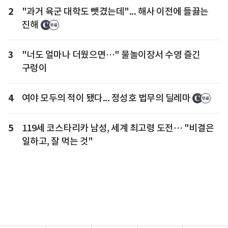
2
"과거 육군 대학도 뺏겼는데"... 해사 이전에 들끓는
진해
3
"너도 얼마나 더웠으면…" 물놀이장서 수영 즐긴
구렁이
4
여야 모두의 적이 됐다... 정성호 법무의 딜레마
5
119세 코스타리카 남성, 세계 최고령 도전… "비결은
일하고, 잘 먹는 것"