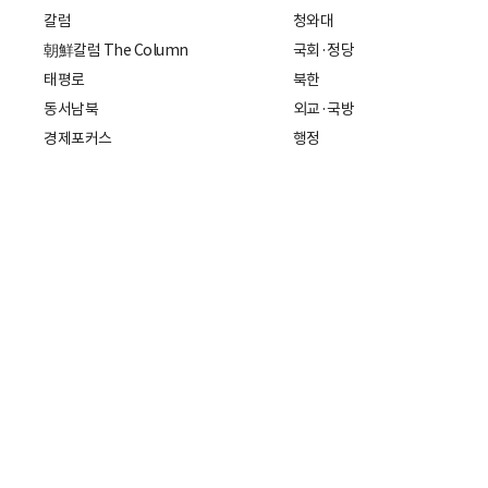
칼럼
청와대
朝鮮칼럼 The Column
국회·정당
태평로
북한
동서남북
외교·국방
경제포커스
행정
만물상
에스프레소
국제
데스크에서
국제 일반
기자의 시각
미국
특파원 칼럼
중국
|
일본
기자수첩
아시아
팔면봉
유럽
ESSAY
중동·아프리카·중남미
전문가 칼럼
해외토픽