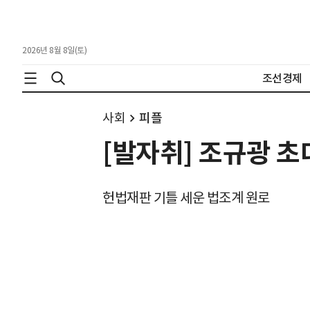
2026년 8월 8일(토)
조선경제
사회
피플
[발자취] 조규광 
헌법재판 기틀 세운 법조계 원로