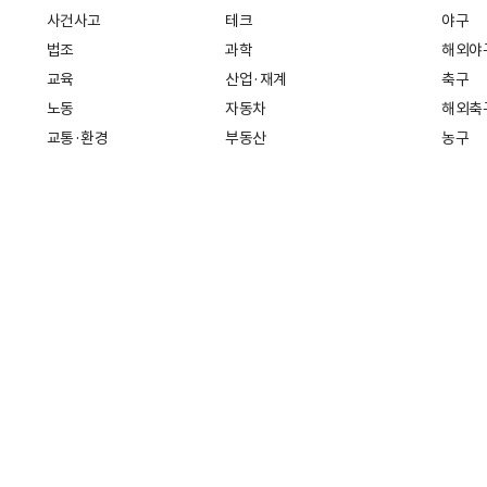
사건사고
테크
야구
법조
과학
해외야
교육
산업·재계
축구
노동
자동차
해외축
교통·환경
부동산
농구
복지·의료
생활경제
배구
취업
중기·벤처
골프
피플
스타트업 취중잡담
스포츠
부음·인사
경제 일반
아무튼, 주말
머니
건강
전국
증권·금융
조선몰
국제경제
재테크