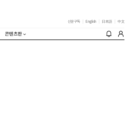
신문구독
|
English
|
日本語
|
中文
콘텐츠판