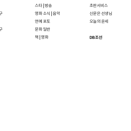
스타
|
방송
초판서비스
구
영화 소식
|
음악
신문은 선생님
연예 포토
오늘의 운세
구
문화 일반
책
|
영화
DB조선
음악
|
공연
지면 PDF보기
미술·전시
인물검색
포토
종교·학술
사진검색
방송·미디어
뉴스 라이브러리
건축·디자인
뉴스Q
패션·뷰티
뉴스레터
여행
|
음식·맛집
리빙