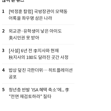
많이 본 뉴스
1
[박정훈 칼럼] 국방장관이 모택동
어록을 좌우명 삼은 나라
2
외교관·유학생이 낳은 아이도
美시민권 못 받아
3
[사설] 6년 전 李지사와 현재
秋지사의 180도 달라진 곳간 사정
4
밥상 덮친 극한더위… 히트플레이션
공포
5
청년층 반발 'ISA 혜택 축소'에... 李
"전면 재검토하라" 질타