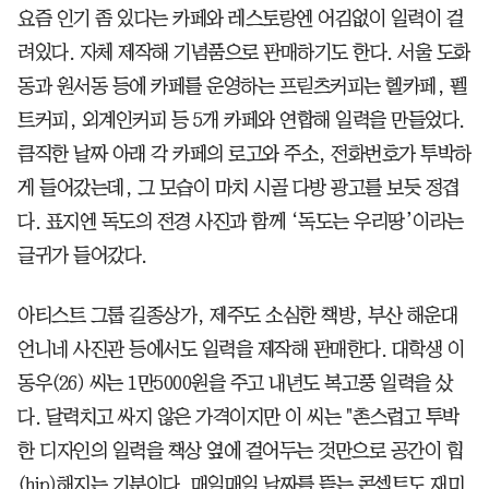
요즘 인기 좀 있다는 카페와 레스토랑엔 어김없이 일력이 걸
려있다. 자체 제작해 기념품으로 판매하기도 한다. 서울 도화
동과 원서동 등에 카페를 운영하는 프릳츠커피는 헬카페, 펠
트커피, 외계인커피 등 5개 카페와 연합해 일력을 만들었다.
큼직한 날짜 아래 각 카페의 로고와 주소, 전화번호가 투박하
게 들어갔는데, 그 모습이 마치 시골 다방 광고를 보듯 정겹
다. 표지엔 독도의 전경 사진과 함께 ‘독도는 우리땅’이라는
글귀가 들어갔다.
아티스트 그룹 길종상가, 제주도 소심한 책방, 부산 해운대
언니네 사진관 등에서도 일력을 제작해 판매한다. 대학생 이
동우(26) 씨는 1만5000원을 주고 내년도 복고풍 일력을 샀
다. 달력치고 싸지 않은 가격이지만 이 씨는 "촌스럽고 투박
한 디자인의 일력을 책상 옆에 걸어두는 것만으로 공간이 힙
(hip)해지는 기분이다. 매일매일 날짜를 뜯는 콘셉트도 재미