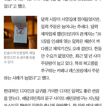
있다"고 했다.
달력 시장이 사양길에 접어들었지만,
일력 주문은 늘어나는 추세다. 달력
제작업체 캘린더코리아 관계자는 "36
5장을 인쇄해 엮는 일력은 제본이 까
다롭고 제작기간도 오래 걸린다. 한동
민음사의 인생일력. 매일
안 수요가 없었지만, 최근 몇 년 사이
동양고전 속 글귀를 읽을
수 있다.
주문량이 늘고 있다. 특히 복고풍을
추구하는 카페나 레스토랑에서 주문
하는 사례가 늘었다"고 했다.
현대적인 디자인과 글귀를 가미한 디자인 일력도 좋은 반응
을 얻는다. 배달의민족의 문구 사이트 배민문방구는 지난달
포스트잇 형태의 일력을 출시해 완판했다. 한 장씩 떼어 벽이