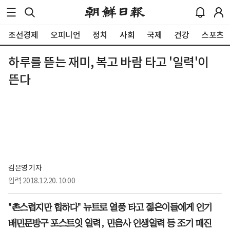
조선경제
오피니언
정치
사회
국제
건강
스포츠
하루를 뜯는 재미, 복고 바람 타고 '일력'이
뜬다
김은영 기자
입력
2018.12.20. 10:00
"촌스럽지만 힙하다" 뉴트로 열풍 타고 젊은이들에
게 인기
배민문방구 포스트잇 일력, 민음사 인생일력 등 조기 매진