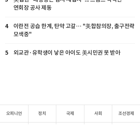
연회장 공사 제동
4
이란전 공습 한계, 탄약 고갈… "美합참의장, 출구전략
모색중"
5
외교관·유학생이 낳은 아이도 美시민권 못 받아
오피니언
정치
국제
사회
조선경제
문화·
조선
스포츠
건강
조선몰
연예
리더스