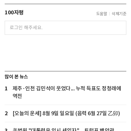
100자평
도움말
삭제기준
많이 본 뉴스
1
제주·인천 김민석이 웃었다... 누적 득표도 정청래에
역전
2
[오늘의 운세] 8월 9일 일요일 (음력 6월 27일 乙卯)
3
美법원 "대통령은 임시 세입자"... 트럼프 백악관