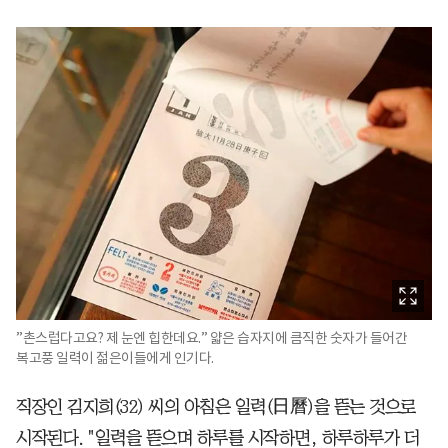
”촌스럽다고요? 제 눈엔 힙한데요.” 얇은 습자지에 큼직한 숫자가 들어간
복고풍 일력이 젊은이들에게 인기다.
직장인 김지희(32) 씨의 아침은 일력(日曆)을 뜯는 것으로
시작된다. "일력을 뜯으며 하루를 시작하면, 하루하루가 더