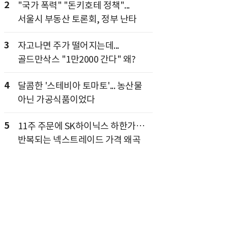
2
"국가 폭력" "돈키호테 정책"...
서울시 부동산 토론회, 정부 난타
3
자고나면 주가 떨어지는데...
골드만삭스 "1만2000 간다" 왜?
4
달콤한 '스테비아 토마토'... 농산물
아닌 가공식품이었다
5
11주 주문에 SK하이닉스 하한가…
반복되는 넥스트레이드 가격 왜곡