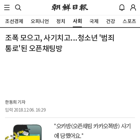
사회
조선경제
오피니언
정치
국제
건강
스포츠
조폭 모으고, 사기치고...청소년 '범죄
통로'된 오픈채팅방
한동희 기자
입력
2018.12.06. 16:29
"오카방(오픈채팅 카카오톡방) 사기
에 당했어요."