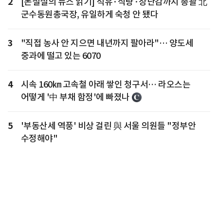
2
[논설실의 뉴스 읽기] 석유·식량·장난감까지 총괄 北
군수동원총국장, 유일하게 숙청 안 됐다
3
"직접 농사 안 지으면 내년까지 팔아라"… 양도세
중과에 떨고 있는 6070
4
시속 160㎞ 고속철 아래 쌓인 청구서… 라오스는
어떻게 '中 부채 함정'에 빠졌나
5
'부동산세 역풍' 비상 걸린 與 서울 의원들 "정부안
수정해야"