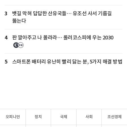
3
뱃길 막혀 답답한 산유국들… 유조선 사서 기름길
뚫는다
4
판 깔아주고 나 몰라라… 롤러코스피에 우는 2030
5
스마트폰 배터리 유난히 빨리 닳는 분, 5가지 해결 방법
오피니언
정치
국제
사회
조선경제