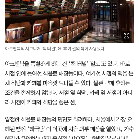
아크앤북의 시그니처 ‘책 터널’, 8000여 권의 책이 사용됐다.
아크앤북을 특별하게 하는 건 ‘책 터널’ 말고 또 있다. 바로
서점 안에 들어선 식음료 매장들이다. 여기선 서점의 책을 든
채 식당과 카페를 마음껏 드나들 수 있다. 물론 구매 후라는
조건을 전제하지 않는다. 서점 옆 식당, 카페 옆 서점이 아니
라 서점이 카페와 식당을 품은 셈.
입점한 식음료 매장들의 면면도 화려하다. 서울에서 가장 오
래된 빵집 ‘태극당’이 이곳에 처음 외부 매장을 열었고, 가수
헨리가 운영하는 대만 음식점 ‘샤오짠’, 초밥집 '스스시시',