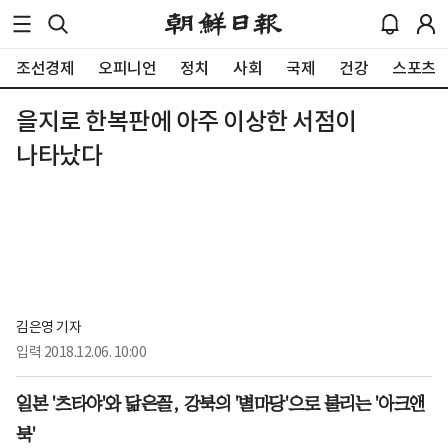
조선경제
오피니언
정치
사회
국제
건강
스포츠
을지로 한복판에 아주 이상한 서점이
나타났다
김은영 기자
입력
2018.12.06. 10:00
일본 '츠타야'와 닮은꼴, 강북의 '별마당'으로 불리는 '아크
앤
북'