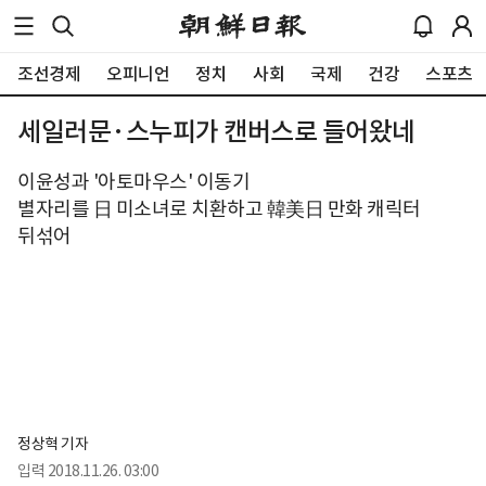
조선경제
오피니언
정치
사회
국제
건강
스포츠
세일러문·스누피가 캔버스로 들어왔네
이윤성과 '아토마우스' 이동기
별자리를 日 미소녀로 치환하고 韓美日 만화 캐릭터
뒤섞어
정상혁 기자
입력
2018.11.26. 03:00