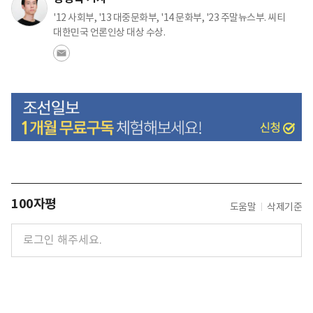
'12 사회부, '13 대중문화부, '14 문화부, '23 주말뉴스부. 씨티
대한민국 언론인상 대상 수상.
100자평
도움말
삭제기준