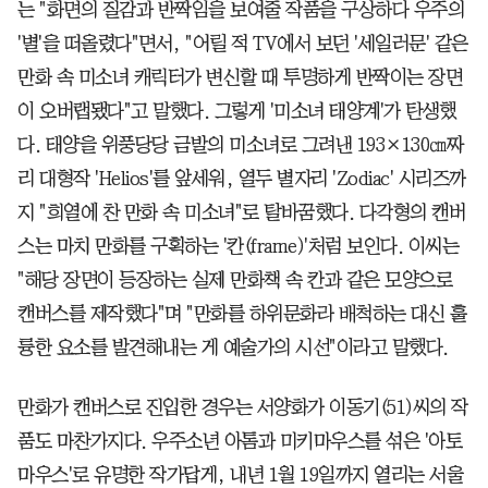
는 "화면의 질감과 반짝임을 보여줄 작품을 구상하다 우주의
'별'을 떠올렸다"면서, "어릴 적 TV에서 보던 '세일러문' 같은
만화 속 미소녀 캐릭터가 변신할 때 투명하게 반짝이는 장면
이 오버랩됐다"고 말했다. 그렇게 '미소녀 태양계'가 탄생했
다. 태양을 위풍당당 금발의 미소녀로 그려낸 193×130㎝짜
리 대형작 'Helios'를 앞세워, 열두 별자리 'Zodiac' 시리즈까
지 "희열에 찬 만화 속 미소녀"로 탈바꿈했다. 다각형의 캔버
스는 마치 만화를 구획하는 '칸(frame)'처럼 보인다. 이씨는
"해당 장면이 등장하는 실제 만화책 속 칸과 같은 모양으로
캔버스를 제작했다"며 "만화를 하위문화라 배척하는 대신 훌
륭한 요소를 발견해내는 게 예술가의 시선"이라고 말했다.
만화가 캔버스로 진입한 경우는 서양화가 이동기(51)씨의 작
품도 마찬가지다. 우주소년 아톰과 미키마우스를 섞은 '아토
마우스'로 유명한 작가답게, 내년 1월 19일까지 열리는 서울