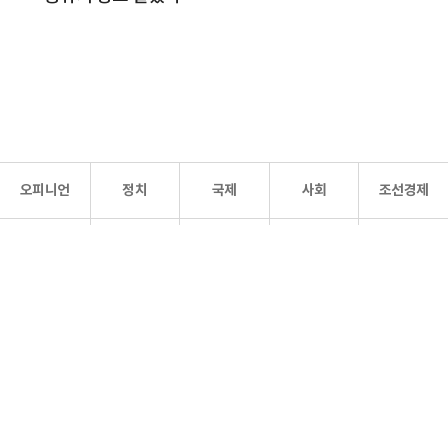
오피니언
정치
국제
사회
조선경제
문화·
조선
스포츠
건강
조선몰
연예
리더스
조선일보 공식 SNS
개인정보처리방침
사이트맵
Copyright 조선일보 All rights reserved. 무단 전재 및 재배포 금지.