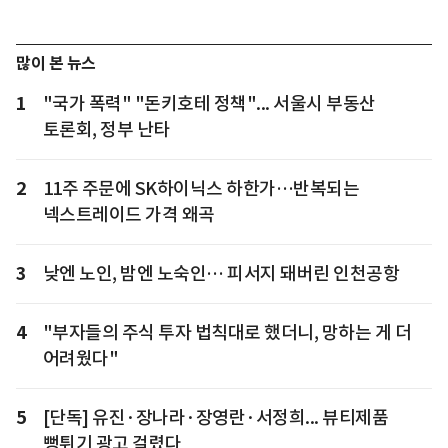
많이 본 뉴스
1
"국가 폭력" "돈키호테 정책"... 서울시 부동산
토론회, 정부 난타
2
11주 주문에 SK하이닉스 하한가…반복되는
넥스트레이드 가격 왜곡
3
낮엔 노인, 밤엔 노숙인… 피서지 돼버린 인천공항
4
"부자들의 주식 투자 법칙대로 했더니, 망하는 게 더
어려웠다"
5
[단독] 유진·장나라·장영란·서정희... 뷰티제품
뻥튀기 광고 걸렸다