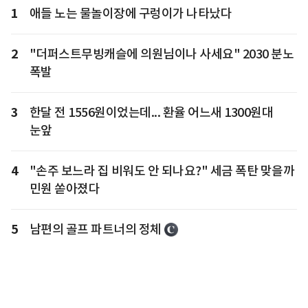
1
애들 노는 물놀이장에 구렁이가 나타났다
2
"더퍼스트무빙캐슬에 의원님이나 사세요" 2030 분노
폭발
3
한달 전 1556원이었는데... 환율 어느새 1300원대
눈앞
4
"손주 보느라 집 비워도 안 되나요?" 세금 폭탄 맞을까
민원 쏟아졌다
5
남편의 골프 파트너의 정체